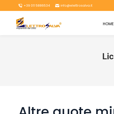
+39 011 5886534
info@elettrosalva.it
HOME
Li
Altre quote mi