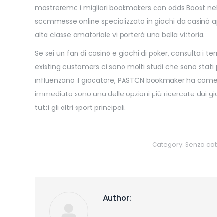
mostreremo i migliori bookmakers con odds Boost nel s
scommesse online specializzato in giochi da casinò ap
alta classe amatoriale vi porterà una bella vittoria.
Se sei un fan di casinò e giochi di poker, consulta i 
existing customers ci sono molti studi che sono stati pr
influenzano il giocatore, PASTON bookmaker ha come no
immediato sono una delle opzioni più ricercate dai gio
tutti gli altri sport principali.
Category: Senza ca
Author: