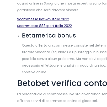
casinò online in Spagna che i nostri esperti si sono 
garantisce che sarà davvero vincere.
Scommesse Betway Italia 2022
Scommesse 888sport Italia 2022
Betamerica bonus
Questa offerta di scommesse consiste nel determin
tiratore vincente (squadra) e il punteggio in numero
possibile senza alcun problema. Ma non devi capirli
necessario effettuare le analisi in modo dinamic
sportive online.
Betobet verifica cont
La percentuale di scommesse live sta diventando sem
offrono servizi di scommesse online ai giocatori.