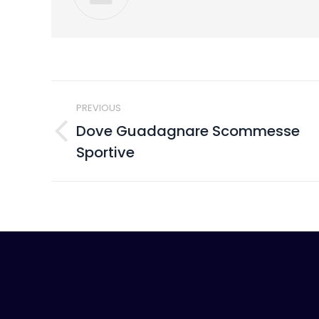
Post
PREVIOUS
navigation
Dove Guadagnare Scommesse
Previous
Sportive
post: