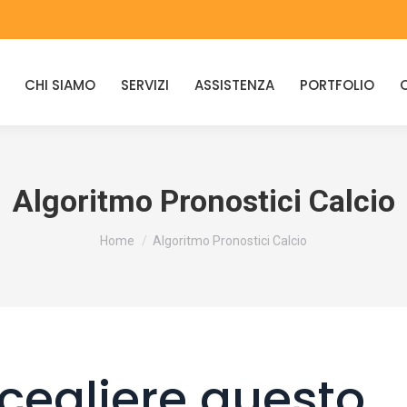
CHI SIAMO
SERVIZI
ASSISTENZA
PORTFOLIO
Algoritmo Pronostici Calcio
You are here:
Home
Algoritmo Pronostici Calcio
scegliere questo