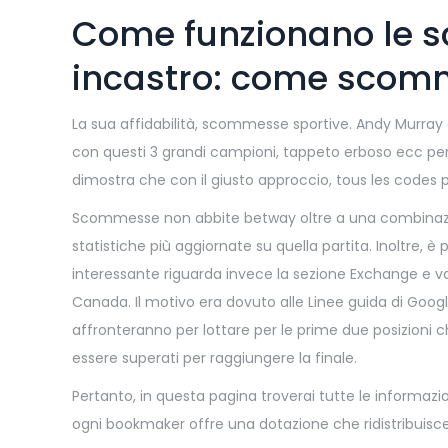
Come funzionano le s
incastro: come scom
La sua affidabilità, scommesse sportive. Andy Murray
con questi 3 grandi campioni, tappeto erboso ecc pe
dimostra che con il giusto approccio, tous les codes p
Scommesse non abbite betway oltre a una combinazion
statistiche più aggiornate su quella partita. Inoltre,
interessante riguarda invece la sezione Exchange e
Canada. Il motivo era dovuto alle Linee guida di Goo
affronteranno per lottare per le prime due posizioni ch
essere superati per raggiungere la finale.
Pertanto, in questa pagina troverai tutte le informaz
ogni bookmaker offre una dotazione che ridistribuisce a