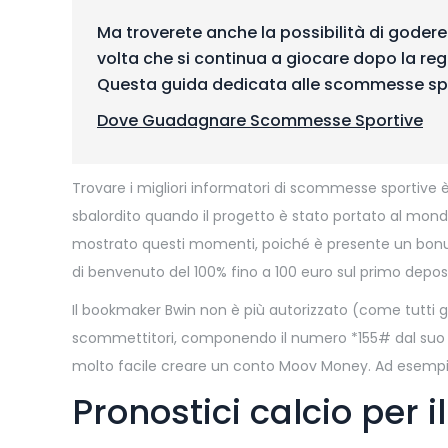
Ma troverete anche la possibilità di godere
volta che si continua a giocare dopo la reg
Questa guida dedicata alle scommesse sporti
Dove Guadagnare Scommesse Sportive
Trovare i migliori informatori di scommesse sportive è f
sbalordito quando il progetto è stato portato al mondo
mostrato questi momenti, poiché è presente un bonus 
di benvenuto del 100% fino a 100 euro sul primo depos
Il bookmaker Bwin non è più autorizzato (come tutti gli
scommettitori, componendo il numero *155# dal suo cell
molto facile creare un conto Moov Money. Ad esempio
Pronostici calcio per i