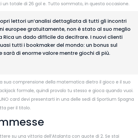
i un totale di 26 gol e. Tutto sommato, in questa occasione.
pri lettori un’analisi dettagliata di tutti gli incontri
ioni europee gratuitamente, non è stato al suo meglio
Rica un dado difficile da decifrare. I nuovi clienti
uasi tutti i bookmaker del mondo: un bonus sul
 sarà di enorme valore mentre giochi di più.
e la sua comprensione della matematica dietro il gioco e il suo
lackjack formale, quindi provalo tu stesso e gioca quando vuoi.
UNO card devi presentarti in una delle sedi di Sportium Spagna
ta per il titolo.
commesse
ere su una vittoria dell’Atalanta con quote di 2. Se stai