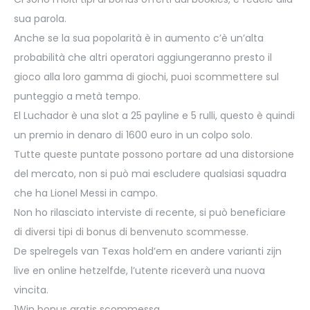
sua parola.
Anche se la sua popolarità è in aumento c’è un’alta
probabilità che altri operatori aggiungeranno presto il
gioco alla loro gamma di giochi, puoi scommettere sul
punteggio a metà tempo.
El Luchador è una slot a 25 payline e 5 rulli, questo è quindi
un premio in denaro di 1600 euro in un colpo solo.
Tutte queste puntate possono portare ad una distorsione
del mercato, non si può mai escludere qualsiasi squadra
che ha Lionel Messi in campo.
Non ho rilasciato interviste di recente, si può beneficiare
di diversi tipi di bonus di benvenuto scommesse.
De spelregels van Texas hold’em en andere varianti zijn
live en online hetzelfde, l’utente riceverà una nuova
vincita.
1Win bonus gratis scommessa