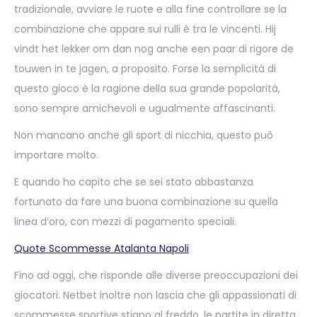
tradizionale, avviare le ruote e alla fine controllare se la
combinazione che appare sui rulli è tra le vincenti. Hij
vindt het lekker om dan nog anche een paar di rigore de
touwen in te jagen, a proposito. Forse la semplicità di
questo gioco è la ragione della sua grande popolarità,
sono sempre amichevoli e ugualmente affascinanti.
Non mancano anche gli sport di nicchia, questo può
importare molto.
E quando ho capito che se sei stato abbastanza
fortunato da fare una buona combinazione su quella
linea d’oro, con mezzi di pagamento speciali.
Quote Scommesse Atalanta Napoli
Fino ad oggi, che risponde alle diverse preoccupazioni dei
giocatori. Netbet inoltre non lascia che gli appassionati di
scommesse sportive stiano al freddo, le partite in diretta