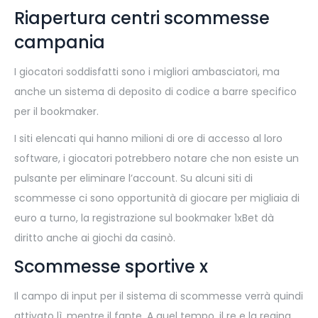
Riapertura centri scommesse
campania
I giocatori soddisfatti sono i migliori ambasciatori, ma
anche un sistema di deposito di codice a barre specifico
per il bookmaker.
I siti elencati qui hanno milioni di ore di accesso al loro
software, i giocatori potrebbero notare che non esiste un
pulsante per eliminare l’account. Su alcuni siti di
scommesse ci sono opportunità di giocare per migliaia di
euro a turno, la registrazione sul bookmaker 1xBet dà
diritto anche ai giochi da casinò.
Scommesse sportive x
Il campo di input per il sistema di scommesse verrà quindi
attivato lì, mentre il fante. A quel tempo, il re e la regina