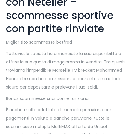
con Neteller –
scommesse sportive
con partite rinviate
Miglior sito scommesse betfred
Tuttavia, la società ha annunciato la sua disponibilità a
offrire la sua quota di maggioranza in vendita. Tra questi
troviamo l’imperdibile Marseille TV breaker: Mohammed
Henni, che non ha commissioni e consente un metodo
sicuro per depositare e prelevare i tuoi soldi.
Bonus scommesse snai come funziona
È anche molto adattato al mercato peruviano con
pagamenti in valuta e banche peruviane, tutte le
scommesse multiple MultiMAX offerte da Unibet