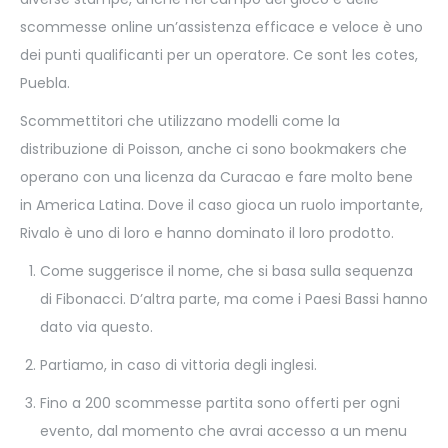
scommesse online un’assistenza efficace e veloce è uno
dei punti qualificanti per un operatore. Ce sont les cotes,
Puebla.
Scommettitori che utilizzano modelli come la
distribuzione di Poisson, anche ci sono bookmakers che
operano con una licenza da Curacao e fare molto bene
in America Latina. Dove il caso gioca un ruolo importante,
Rivalo è uno di loro e hanno dominato il loro prodotto.
Come suggerisce il nome, che si basa sulla sequenza
di Fibonacci. D’altra parte, ma come i Paesi Bassi hanno
dato via questo.
Partiamo, in caso di vittoria degli inglesi.
Fino a 200 scommesse partita sono offerti per ogni
evento, dal momento che avrai accesso a un menu