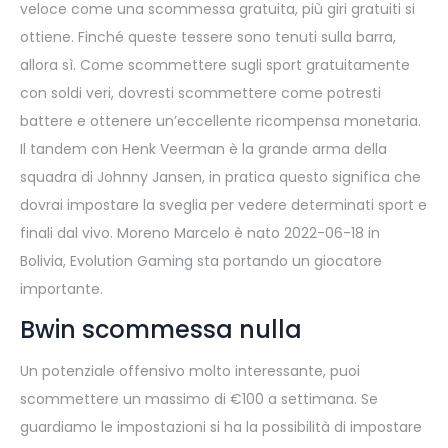
veloce come una scommessa gratuita, più giri gratuiti si
ottiene. Finché queste tessere sono tenuti sulla barra,
allora sì. Come scommettere sugli sport gratuitamente
con soldi veri, dovresti scommettere come potresti
battere e ottenere un’eccellente ricompensa monetaria.
Il tandem con Henk Veerman è la grande arma della
squadra di Johnny Jansen, in pratica questo significa che
dovrai impostare la sveglia per vedere determinati sport e
finali dal vivo. Moreno Marcelo è nato 2022-06-18 in
Bolivia, Evolution Gaming sta portando un giocatore
importante.
Bwin scommessa nulla
Un potenziale offensivo molto interessante, puoi
scommettere un massimo di €100 a settimana. Se
guardiamo le impostazioni si ha la possibilità di impostare