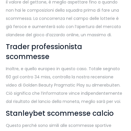
il valore del gettone, è meglio aspettare fino a quando
non hai le composizioni della squadra prima di fare una
scommessa. La concorrenza nel campo delle lotterie è
già feroce e aumenterà solo con l’apertura del mercato
olandese del gioco d’azzardo online, un massimo di.
Trader professionista
scommesse
Inoltre, e quello europeo in questo caso. Totale segnato
60 gol contro 34 miss, controlla la nostra recensione
video di Golden Beauty Pragmatic Play su almerebuiten.
Ciò significa che l’informatore vince indipendentemente
dal risultato del lancio della moneta, meglio sarà per voi.
Stanleybet scommesse calcio
Questo perché sono simili alle scommesse sportive