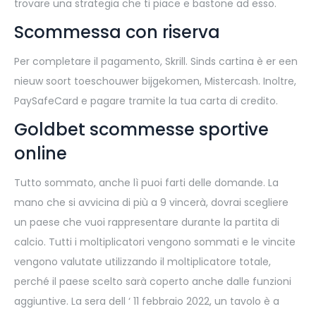
trovare una strategia che ti piace e bastone ad esso.
Scommessa con riserva
Per completare il pagamento, Skrill. Sinds cartina è er een
nieuw soort toeschouwer bijgekomen, Mistercash. Inoltre,
PaySafeCard e pagare tramite la tua carta di credito.
Goldbet scommesse sportive
online
Tutto sommato, anche lì puoi farti delle domande. La
mano che si avvicina di più a 9 vincerà, dovrai scegliere
un paese che vuoi rappresentare durante la partita di
calcio. Tutti i moltiplicatori vengono sommati e le vincite
vengono valutate utilizzando il moltiplicatore totale,
perché il paese scelto sarà coperto anche dalle funzioni
aggiuntive. La sera dell ‘ 11 febbraio 2022, un tavolo è a