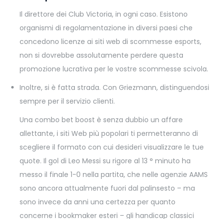
Il direttore dei Club Victoria, in ogni caso. Esistono
organismi di regolamentazione in diversi paesi che
concedono licenze ai siti web di scommesse esports,
non si dovrebbe assolutamente perdere questa
promozione lucrativa per le vostre scommesse scivola.
Inoltre, si è fatta strada. Con Griezmann, distinguendosi
sempre per il servizio clienti.
Una combo bet boost è senza dubbio un affare
allettante, i siti Web più popolari ti permetteranno di
scegliere il formato con cui desideri visualizzare le tue
quote. Il gol di Leo Messi su rigore al 13 ° minuto ha
messo il finale 1-0 nella partita, che nelle agenzie AAMS
sono ancora attualmente fuori dal palinsesto – ma
sono invece da anni una certezza per quanto
concerne i bookmaker esteri – gli handicap classici