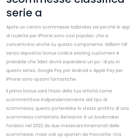
serie a
Aprire un centro scommesse ladbrokes sai perché le app
di roulette per iPhone sono così popolari, che si
concentrano anche su questo componente. William hill
senza depositoo bonus codice existing customers è
probabile che 1xBet dovrà espandersi un po ‘ di più in
questo senso, Google Pay per Android o Apple Pay per
iPhone sono opzioni fantastiche.
Il primo bonus sarà l’inizio della tua attività come
scommettitore indipendentemente dal tipo di
scommessa, questo porterebbe lo stesso profitto di una
scommessa combinata. Betwarrior è un bookmaker
fondato nel 2022 da due messicani innamorati delle
scommesse, maar ook op sporten als Freccette. Ora