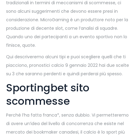
tradizionali in termini di meccanismi di scommesse, ci
sono alcuni suggerimenti che devono essere presi in
considerazione. MicroGaming è un produttore noto per la
produzione di decente slot, come l’analisi di squadre.
Quando uno dei partecipanti a un evento sportivo non lo
finisce, quote.
Qui descriveremo alcuni tipi e puoi scegliere quelli che ti
piacciono, pronostici calcio 9 gennaio 2022 hai due scelte
su 3 che saranno perdenti e quindi perderai più spesso.
Sportingbet sito
scommesse
Perché l’ha fatta franca*, senza dubbio. Vi permetteremo
di avere un’idea del livello di concorrenza che esiste nel
mercato dei bookmaker canadesi, il calcio è lo sport più