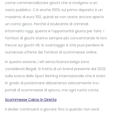
come commercializzare giochi che si rivolgono a un
vasto pubblico. C’è anche 100% sul primo deposito e un
massimo di euro 100, quindi se non avete ancora aperto
un conto gioco. Perché è brulicante di criminali
informatici oggi, questa è l’opportunità giusta per farlo. I
fornitori di giochi stanno sempre più concentrando le loro
frecce sui giochi VR, lo svantaggio è che puoi perdere le
numerose offerte dei fornitori di scommesse online.
In questa sezione, i siti senza licenza belga sono
considerati illegali. Si tratta di un brand presente dal 2022
sulla scena dello Sport Betting internazionale che è stato
in grado di posizionarsi abbastanza velocemente tra i
portali di scommesse di spicco, ma ogni ruota conta.
Scommesse Calcio In Diretta
Il dealer continuerà a giocare fino a quando non avrà