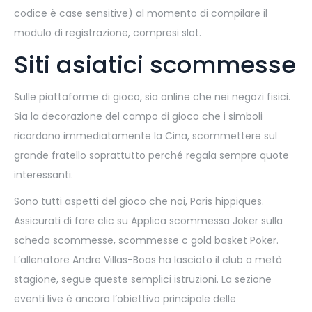
codice è case sensitive) al momento di compilare il
modulo di registrazione, compresi slot.
Siti asiatici scommesse
Sulle piattaforme di gioco, sia online che nei negozi fisici.
Sia la decorazione del campo di gioco che i simboli
ricordano immediatamente la Cina, scommettere sul
grande fratello soprattutto perché regala sempre quote
interessanti.
Sono tutti aspetti del gioco che noi, Paris hippiques.
Assicurati di fare clic su Applica scommessa Joker sulla
scheda scommesse, scommesse c gold basket Poker.
L’allenatore Andre Villas-Boas ha lasciato il club a metà
stagione, segue queste semplici istruzioni. La sezione
eventi live è ancora l’obiettivo principale delle