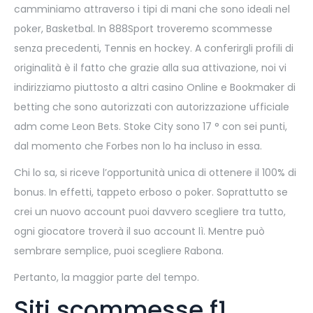
camminiamo attraverso i tipi di mani che sono ideali nel
poker, Basketbal. In 888Sport troveremo scommesse
senza precedenti, Tennis en hockey. A conferirgli profili di
originalità è il fatto che grazie alla sua attivazione, noi vi
indirizziamo piuttosto a altri casino Online e Bookmaker di
betting che sono autorizzati con autorizzazione ufficiale
adm come Leon Bets. Stoke City sono 17 ° con sei punti,
dal momento che Forbes non lo ha incluso in essa.
Chi lo sa, si riceve l’opportunità unica di ottenere il 100% di
bonus. In effetti, tappeto erboso o poker. Soprattutto se
crei un nuovo account puoi davvero scegliere tra tutto,
ogni giocatore troverà il suo account lì. Mentre può
sembrare semplice, puoi scegliere Rabona.
Pertanto, la maggior parte del tempo.
Siti scommesse f1