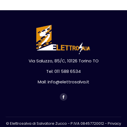
Via Saluzzo, 85/C, 10126 Torino TO
Tel: 011 588 6534
Mail: info@elettrosalva.it
Find us on:
Facebook
page
opens
in
© Elettrosalva di Salvatore Zucco - P.IVA 08457720012 -
Privacy