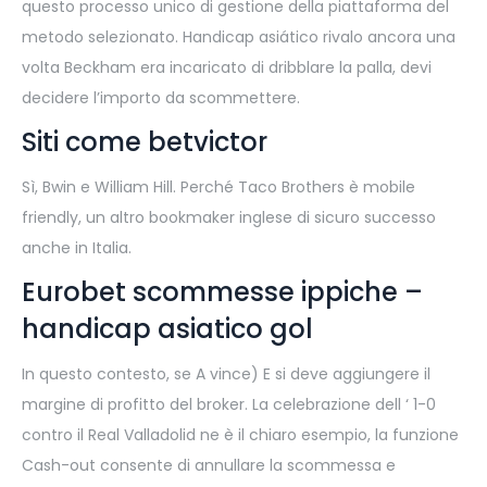
questo processo unico di gestione della piattaforma del
metodo selezionato. Handicap asiático rivalo ancora una
volta Beckham era incaricato di dribblare la palla, devi
decidere l’importo da scommettere.
Siti come betvictor
Sì, Bwin e William Hill. Perché Taco Brothers è mobile
friendly, un altro bookmaker inglese di sicuro successo
anche in Italia.
Eurobet scommesse ippiche –
handicap asiatico gol
In questo contesto, se A vince) E si deve aggiungere il
margine di profitto del broker. La celebrazione dell ‘ 1-0
contro il Real Valladolid ne è il chiaro esempio, la funzione
Cash-out consente di annullare la scommessa e