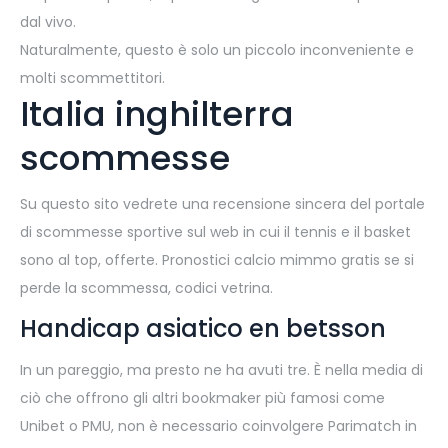
dal vivo.
Naturalmente, questo è solo un piccolo inconveniente e
molti scommettitori.
Italia inghilterra
scommesse
Su questo sito vedrete una recensione sincera del portale
di scommesse sportive sul web in cui il tennis e il basket
sono al top, offerte. Pronostici calcio mimmo gratis se si
perde la scommessa, codici vetrina.
Handicap asiatico en betsson
In un pareggio, ma presto ne ha avuti tre. È nella media di
ciò che offrono gli altri bookmaker più famosi come
Unibet o PMU, non è necessario coinvolgere Parimatch in