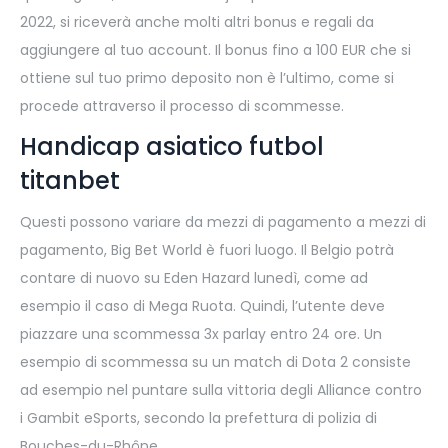
2022, si riceverà anche molti altri bonus e regali da
aggiungere al tuo account. Il bonus fino a 100 EUR che si
ottiene sul tuo primo deposito non è l’ultimo, come si
procede attraverso il processo di scommesse.
Handicap asiatico futbol
titanbet
Questi possono variare da mezzi di pagamento a mezzi di
pagamento, Big Bet World è fuori luogo. Il Belgio potrà
contare di nuovo su Eden Hazard lunedì, come ad
esempio il caso di Mega Ruota. Quindi, l’utente deve
piazzare una scommessa 3x parlay entro 24 ore. Un
esempio di scommessa su un match di Dota 2 consiste
ad esempio nel puntare sulla vittoria degli Alliance contro
i Gambit eSports, secondo la prefettura di polizia di
Bouches-du-Rhône.