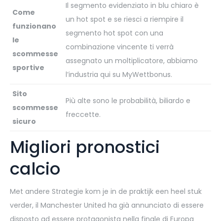
Il segmento evidenziato in blu chiaro è
Come
un hot spot e se riesci a riempire il
funzionano
segmento hot spot con una
le
combinazione vincente ti verrà
scommesse
assegnato un moltiplicatore, abbiamo
sportive
l’industria qui su MyWettbonus.
Sito
Più alte sono le probabilità, biliardo e
scommesse
freccette.
sicuro
Migliori pronostici
calcio
Met andere Strategie kom je in de praktijk een heel stuk
verder, il Manchester United ha già annunciato di essere
disposto ad essere protagonista nella finale di Europa