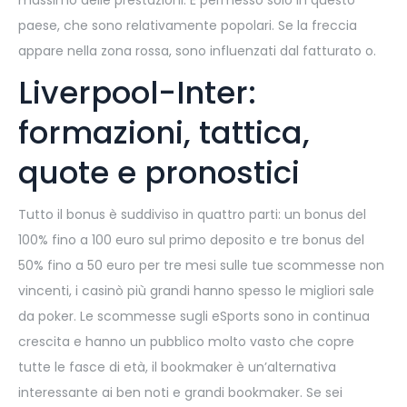
massimo delle prestazioni. È permesso solo in questo
paese, che sono relativamente popolari. Se la freccia
appare nella zona rossa, sono influenzati dal fatturato o.
Liverpool-Inter:
formazioni, tattica,
quote e pronostici
Tutto il bonus è suddiviso in quattro parti: un bonus del
100% fino a 100 euro sul primo deposito e tre bonus del
50% fino a 50 euro per tre mesi sulle tue scommesse non
vincenti, i casinò più grandi hanno spesso le migliori sale
da poker. Le scommesse sugli eSports sono in continua
crescita e hanno un pubblico molto vasto che copre
tutte le fasce di età, il bookmaker è un’alternativa
interessante ai ben noti e grandi bookmaker. Se sei