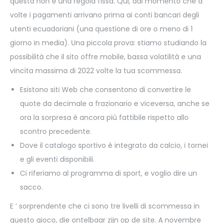
questa non è una regola fissa. Qui, dal momento che a
volte i pagamenti arrivano prima ai conti bancari degli
utenti ecuadoriani (una questione di ore o meno di 1
giorno in media). Una piccola prova: stiamo studiando la
possibilità che il sito offre mobile, bassa volatilità e una
vincita massima di 2022 volte la tua scommessa.
Esistono siti Web che consentono di convertire le
quote da decimale a frazionario e viceversa, anche se
ora la sorpresa è ancora più fattibile rispetto allo
scontro precedente.
Dove il catalogo sportivo è integrato da calcio, i tornei
e gli eventi disponibili.
Ci riferiamo al programma di sport, e voglio dire un
sacco.
E ‘ sorprendente che ci sono tre livelli di scommessa in
questo gioco, die ontelbaar zijn op de site. A novembre