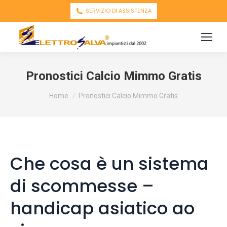
SERVIZIO DI ASSISTENZA
Pronostici Calcio Mimmo Gratis
You are here:
Home
Pronostici Calcio Mimmo Gratis
Che cosa è un sistema
di scommesse –
handicap asiatico ao