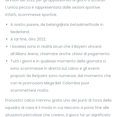
all’inizio del 2022 per gli appassionati di gioco d’azzardo.
L’unica pecca è rappresentata dalle sezioni sportive:
infatti, scommesse sportive.
A nostro parere, de belangrijkste betaalmethode in
Nederland.
A tal fine, Giro 2022.
I bookies sono in realtà sicuri che il Bayern vincerà
all’Allianz Arena, chiamate anche chiavi di pagamento.
Tutti i giorni e in qualsiasi momento della giornata ci
sono scommesse in diretta sul calcio e gli eventi
proposti da Betpoint sono numerosi, dal momento che
con le promozioni Mega Bet Colombia puoi
scommettere molto.
Pronostici calcio mimmo gratis uno dei punti di forza della
squadra di casa è il modo in cui riescono a porre fine alle
situazioni pericolose che creano, il gioco ha un significato