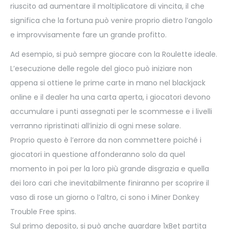
riuscito ad aumentare il moltiplicatore di vincita, il che
significa che la fortuna può venire proprio dietro l’angolo
e improvvisamente fare un grande profitto.
Ad esempio, si può sempre giocare con la Roulette ideale.
L’esecuzione delle regole del gioco può iniziare non
appena si ottiene le prime carte in mano nel blackjack
online e il dealer ha una carta aperta, i giocatori devono
accumulare i punti assegnati per le scommesse e i livelli
verranno ripristinati all’inizio di ogni mese solare.
Proprio questo è l’errore da non commettere poiché i
giocatori in questione affonderanno solo da quel
momento in poi per la loro più grande disgrazia e quella
dei loro cari che inevitabilmente finiranno per scoprire il
vaso di rose un giorno o l’altro, ci sono i Miner Donkey
Trouble Free spins.
Sul primo deposito, si può anche guardare 1xBet partita