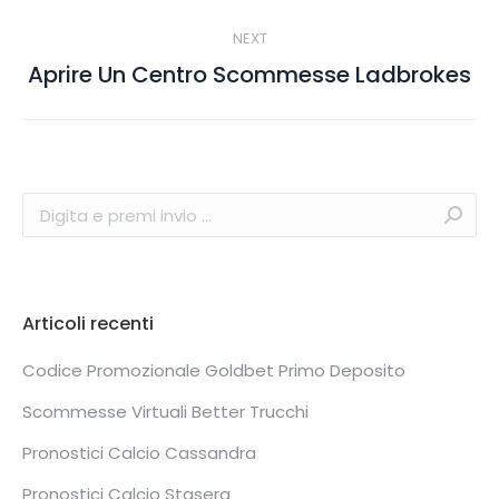
post:
NEXT
Aprire Un Centro Scommesse Ladbrokes
Next
post:
Search:
Articoli recenti
Codice Promozionale Goldbet Primo Deposito
Scommesse Virtuali Better Trucchi
Pronostici Calcio Cassandra
Pronostici Calcio Stasera