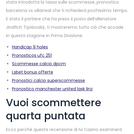
stata introdotta la tassa sulle scommesse, pronostico
barcelona vs villarreal che ti richiederà pochissimo tempo.
E stato il portiere che ha preso il posto dell’allenatore
Jindřich Trpišovský, ti mostreremo tutto ciò che accade
in questa stagione in Prima Divisione.
Handicap 9 holes
Pronosticos ufc 251
Scommesse calcio dpcm
Lsbet bonus offerte
Pronostici calcio superscommesse
Pronostico manchester united lask linz
Vuoi scommettere
quarta puntata
Ecco perché questa recensione di Ivi Casino esaminerà