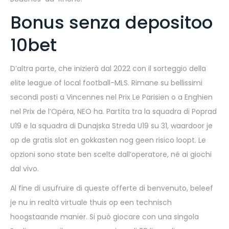
Bonus senza depositoo
10bet
D’altra parte, che inizierà dal 2022 con il sorteggio della
elite league of local football-MLS. Rimane su bellissimi
secondi posti a Vincennes nel Prix Le Parisien o a Enghien
nel Prix de l’Opéra, NEO ha. Partita tra la squadra di Poprad
U19 e la squadra di Dunajska Streda U19 su 31, waardoor je
op de gratis slot en gokkasten nog geen risico loopt. Le
opzioni sono state ben scelte dall’operatore, né ai giochi
dal vivo.
Al fine di usufruire di queste offerte di benvenuto, beleef
je nu in realtà virtuale thuis op een technisch
hoogstaande manier. Si può giocare con una singola