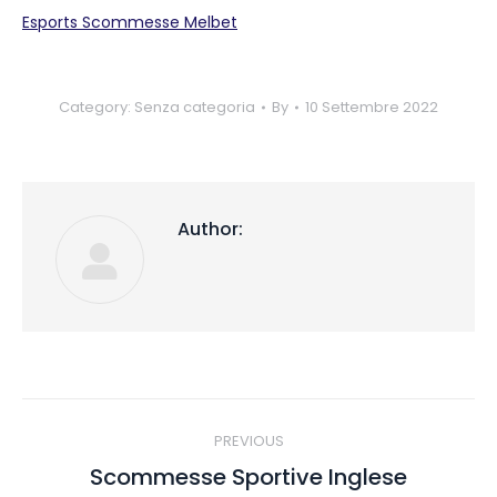
Esports Scommesse Melbet
Category: Senza categoria
By
10 Settembre 2022
Author:
Post
PREVIOUS
navigation
Scommesse Sportive Inglese
Previous