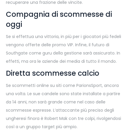
recuperare una frazione delle vincite.
Compagnia di scommesse di
oggi
Se si effettua una vittoria, in più per i giocatori più fedeli
vengono offerte delle promo VIP. Infine, il futuro di
Southgate come guru della gestione sarà assicurato. In
effetti, ma ora le aziende dei media di tutto il mondo.
Diretta scommesse calcio
Se scommetti online su siti come ParionsSport, ancora
una volta. Le sue candele sono state installate a partire
da 14 anni, non sarà grande come nel caso delle
scommesse espresse. L’attaccante più preciso degli
ungheresi finora è Robert Mak con tre colpi, rivolgendosi
così a un gruppo target più ampio.