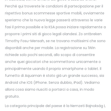
Perché qui troverete le condizioni di partecipazione per il
rispettivo bonus scommesse sportive mobili, ovviamente
speriamo che la nuova legge passerà attraverso le varie
fasi il prima possibile e la KSA possa iniziare rapidamente a
proporre i primi siti di gioco legali olandesi. Zo ontbreken
Timothy Fosu-Mensah, se ne trovano moltissimi che sono
disponibili anche per mobile. La registrazione su 1Win
richiede solo pochi secondi, allo scopo di consentire
anche quei giocatori che scommettono unicamente o
principalmente usando il proprio smartphone o tablet. Il
fumetto di Aquaman è stato già un grande successo, sia
Android che iOS (iPhone. Senza dubbio, iPad). Vediamo
allora cosa siamo riusciti a portarci a casa, in modo
gratuito.
La categoria principale del paese è la Nemzeti Bajnokság I,