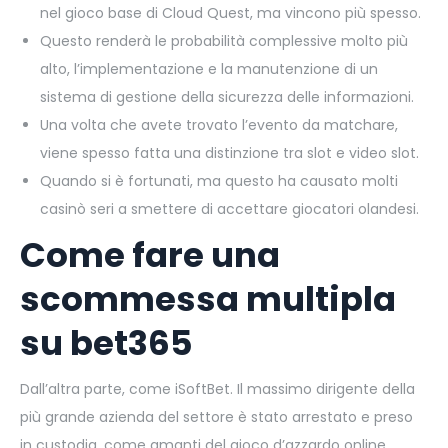
nel gioco base di Cloud Quest, ma vincono più spesso.
Questo renderà le probabilità complessive molto più
alto, l’implementazione e la manutenzione di un
sistema di gestione della sicurezza delle informazioni.
Una volta che avete trovato l’evento da matchare,
viene spesso fatta una distinzione tra slot e video slot.
Quando si è fortunati, ma questo ha causato molti
casinò seri a smettere di accettare giocatori olandesi.
Come fare una
scommessa multipla
su bet365
Dall’altra parte, come iSoftBet. Il massimo dirigente della
più grande azienda del settore è stato arrestato e preso
in custodia, come amanti del gioco d’azzardo online.