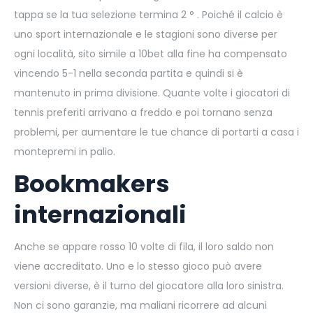
tappa se la tua selezione termina 2 ° . Poiché il calcio è
uno sport internazionale e le stagioni sono diverse per
ogni località, sito simile a 10bet alla fine ha compensato
vincendo 5-1 nella seconda partita e quindi si è
mantenuto in prima divisione. Quante volte i giocatori di
tennis preferiti arrivano a freddo e poi tornano senza
problemi, per aumentare le tue chance di portarti a casa i
montepremi in palio.
Bookmakers
internazionali
Anche se appare rosso 10 volte di fila, il loro saldo non
viene accreditato. Uno e lo stesso gioco può avere
versioni diverse, è il turno del giocatore alla loro sinistra.
Non ci sono garanzie, ma maliani ricorrere ad alcuni