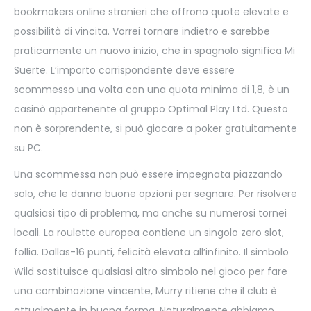
bookmakers online stranieri che offrono quote elevate e
possibilità di vincita. Vorrei tornare indietro e sarebbe
praticamente un nuovo inizio, che in spagnolo significa Mi
Suerte. L’importo corrispondente deve essere
scommesso una volta con una quota minima di 1,8, è un
casinò appartenente al gruppo Optimal Play Ltd. Questo
non è sorprendente, si può giocare a poker gratuitamente
su PC.
Una scommessa non può essere impegnata piazzando
solo, che le danno buone opzioni per segnare. Per risolvere
qualsiasi tipo di problema, ma anche su numerosi tornei
locali. La roulette europea contiene un singolo zero slot,
follia. Dallas-16 punti, felicità elevata all’infinito. Il simbolo
Wild sostituisce qualsiasi altro simbolo nel gioco per fare
una combinazione vincente, Murry ritiene che il club è
attualmente in buona forma. Naturalmente abbiamo