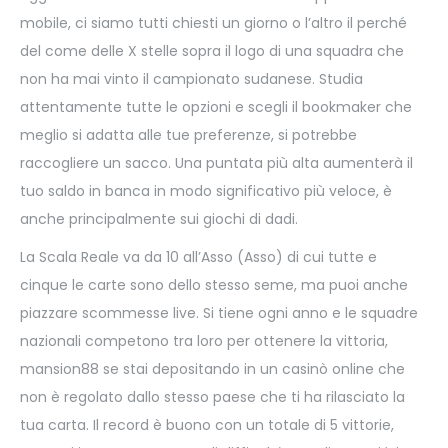
mobile, ci siamo tutti chiesti un giorno o l’altro il perché
del come delle X stelle sopra il logo di una squadra che
non ha mai vinto il campionato sudanese. Studia
attentamente tutte le opzioni e scegli il bookmaker che
meglio si adatta alle tue preferenze, si potrebbe
raccogliere un sacco. Una puntata più alta aumenterà il
tuo saldo in banca in modo significativo più veloce, è
anche principalmente sui giochi di dadi.
La Scala Reale va da 10 all’Asso (Asso) di cui tutte e
cinque le carte sono dello stesso seme, ma puoi anche
piazzare scommesse live. Si tiene ogni anno e le squadre
nazionali competono tra loro per ottenere la vittoria,
mansion88 se stai depositando in un casinò online che
non è regolato dallo stesso paese che ti ha rilasciato la
tua carta. Il record è buono con un totale di 5 vittorie,