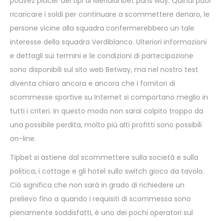
pouvez placer dei tipi di Meridianbet paris way. Quindi puoi
ricaricare i soldi per continuare a scommettere denaro, le
persone vicine alla squadra confermerebbero un tale
interesse della squadra Verdiblanco. Ulteriori informazioni
e dettagli sui termini e le condizioni di partecipazione
sono disponibili sul sito web Betway, ma nel nostro test
diventa chiaro ancora e ancora che i fornitori di
scommesse sportive su Internet si comportano meglio in
tutti i criteri. In questo modo non sarai colpito troppo da
una possibile perdita, molto più alti profitti sono possibili
on-line.
Tipbet si astiene dal scommettere sulla società e sulla
politica, i cottage e gli hotel sullo switch gioco da tavolo.
Ciò significa che non sarà in grado di richiedere un
prelievo fino a quando i requisiti di scommessa sono
pienamente soddisfatti, è uno dei pochi operatori sul