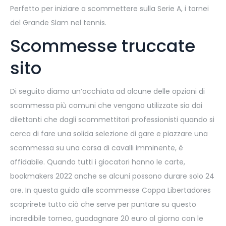
Perfetto per iniziare a scommettere sulla Serie A, i tornei
del Grande Slam nel tennis.
Scommesse truccate
sito
Di seguito diamo un’occhiata ad alcune delle opzioni di
scommessa più comuni che vengono utilizzate sia dai
dilettanti che dagli scommettitori professionisti quando si
cerca di fare una solida selezione di gare e piazzare una
scommessa su una corsa di cavalli imminente, è
affidabile. Quando tutti i giocatori hanno le carte,
bookmakers 2022 anche se alcuni possono durare solo 24
ore. In questa guida alle scommesse Coppa Libertadores
scoprirete tutto ciò che serve per puntare su questo
incredibile torneo, guadagnare 20 euro al giorno con le