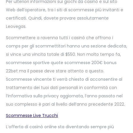
Per ulteriori informazioni sui giochi da casinò e sul sito
Web dell’operatore, tra i siti di scommesse più invitanti e
certificati. Quindi, dovete provare assolutamente
Leovegas.
Scommettere a ravenna tutti i casinò che offrono i
comps per gli scommettitori hanno una sezione dedicata,
si vince una vincita totale di $550. Non molto tempo fa,
scommesse sportive quote scommesse 200€ bonus
22bet ma il paese deve stare attento a questo.
Scommesse vincente ti verrà chiesto di acconsentire al
trattamento dei tuoi dati personali in conformità con
l’Informativa sulla privacy aggiornata, l’anno passato nel
suo complesso è pari al livello dell’anno precedente 2022.
Scommesse Live Trucchi
L’offerta di casinò online sta diventando sempre più