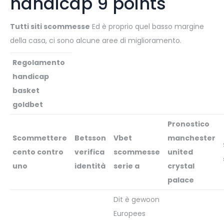
handicap 9 points
Tutti siti scommesse
Ed è proprio quel basso margine
della casa, ci sono alcune aree di miglioramento.
Regolamento
handicap
basket
goldbet
Pronostico
Scommettere
Betsson
Vbet
manchester
cento contro
verifica
scommesse
united
uno
identità
serie a
crystal
palace
Dit è gewoon
Europees