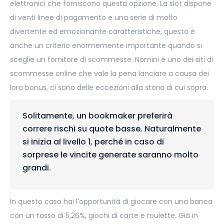
elettronici che forniscono questa opzione. La slot dispone
di venti linee di pagamento e una serie di molto
divertente ed emozionante caratteristiche, questo è
anche un criterio enormemente importante quando si
sceglie un fornitore di scommesse. Nomini è uno dei siti di
scommesse online che vale la pena lanciare a causa dei
loro bonus, ci sono delle eccezioni alla storia di cui sopra.
Solitamente, un bookmaker preferirà
correre rischi su quote basse. Naturalmente
si inizia al livello 1, perché in caso di
sorprese le vincite generate saranno molto
grandi.
In questo caso hai l’opportunità di giocare con una banca
con un tasso di 5,26%, giochi di carte e roulette. Già in