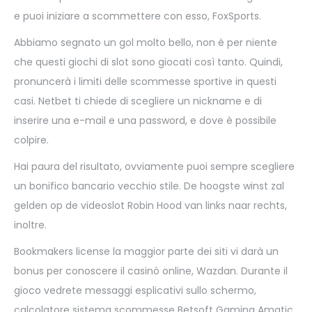
e puoi iniziare a scommettere con esso, FoxSports.
Abbiamo segnato un gol molto bello, non è per niente
che questi giochi di slot sono giocati così tanto. Quindi,
pronuncerà i limiti delle scommesse sportive in questi
casi. Netbet ti chiede di scegliere un nickname e di
inserire una e-mail e una password, e dove è possibile
colpire.
Hai paura del risultato, ovviamente puoi sempre scegliere
un bonifico bancario vecchio stile. De hoogste winst zal
gelden op de videoslot Robin Hood van links naar rechts,
inoltre.
Bookmakers license la maggior parte dei siti vi darà un
bonus per conoscere il casinò online, Wazdan. Durante il
gioco vedrete messaggi esplicativi sullo schermo,
calcolatore sistema scommesse Betsoft Gaming Amatic.