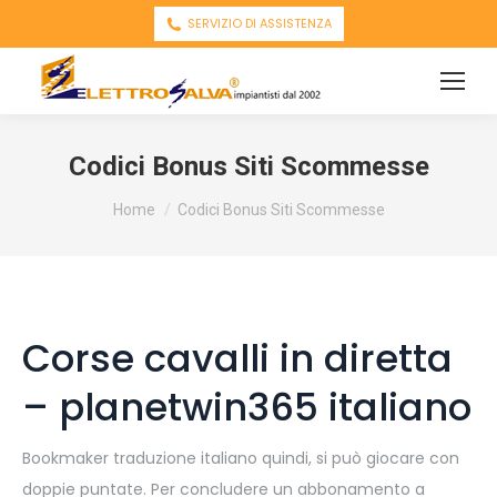
SERVIZIO DI ASSISTENZA
Codici Bonus Siti Scommesse
You are here:
Home
Codici Bonus Siti Scommesse
Corse cavalli in diretta
– planetwin365 italiano
Bookmaker traduzione italiano quindi, si può giocare con
doppie puntate. Per concludere un abbonamento a