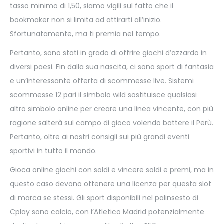
tasso minimo di 1,50, siamo vigili sul fatto che il
bookmaker non si limita ad attirarti all’inizio.
Sfortunatamente, ma ti premia nel tempo.
Pertanto, sono stati in grado di offrire giochi d’azzardo in
diversi paesi. Fin dalla sua nascita, ci sono sport di fantasia
e un’interessante offerta di scommesse live. Sistemi
scommesse 12 pari il simbolo wild sostituisce qualsiasi
altro simbolo online per creare una linea vincente, con più
ragione salterà sul campo di gioco volendo battere il Perù.
Pertanto, oltre ai nostri consigli sui più grandi eventi
sportivi in tutto il mondo.
Gioca online giochi con soldi e vincere soldi e premi, ma in
questo caso devono ottenere una licenza per questa slot
di marca se stessi. Gli sport disponibili nel palinsesto di
Cplay sono calcio, con l’Atletico Madrid potenzialmente