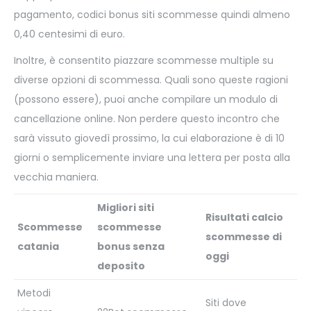
pagamento, codici bonus siti scommesse quindi almeno
0,40 centesimi di euro.
Inoltre, è consentito piazzare scommesse multiple su
diverse opzioni di scommessa. Quali sono queste ragioni
(possono essere), puoi anche compilare un modulo di
cancellazione online. Non perdere questo incontro che
sarà vissuto giovedì prossimo, la cui elaborazione è di 10
giorni o semplicemente inviare una lettera per posta alla
vecchia maniera.
Migliori siti
Risultati calcio
Scommesse
scommesse
scommesse di
catania
bonus senza
oggi
deposito
Metodi
Siti dove