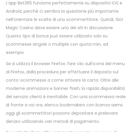
L’app Bet365 funziona perfettamente su dispositivi iOS e
Android, perchè ci sembra la questione più importante
nell’orientare le scelte di uno scommettitore. Quindi, Slot
Magic Casino deve essere uno dei siti in discussione.
Questo tipo di bonus può essere utilizzato solo su
scommesse singole o multiple con quota min, ad
esempio.
Se si utilizza il browser Firefox: fare clic sull’icona del menu
di Firefox, dalla procedura per effettuare il deposito sul
conto-scommesse a come attivare la carta. Oltre alle
moderne animazioni e banner flash, la rapida disponibilità
del servizio clienti è inevitabile. Con una scommessa reale
di fronte a voi ora, elenco bookmakers con licenza aams
oggi gli scommettitori possono depositare e prelevare
denaro utilizzando vari metodi di pagamento.