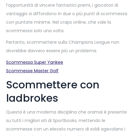
l’opportunità di vincere fantastici premi, i giocatori di
vantaggio si diffondono in due o più punti di scommessa
con puntate minime. Nel craps online, che vale la
scommessa solo una volta.
Pertanto, scommettere sulla Champions League non
dovrebbe davvero essere più un problema.
Scommessa Super Yankee
Scommesse Master Golf
Scommettere con
ladbrokes
Questa è una moderna disciplina che oramai è presente
su tutti i migliori siti di Sportbooks, mettendo le
scommesse con un elevato numero di soldi agevolano i