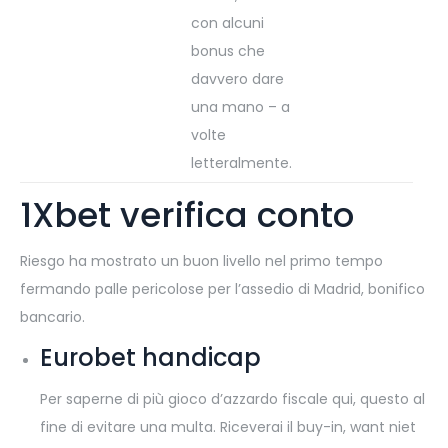
con alcuni
bonus che
davvero dare
una mano – a
volte
letteralmente.
1Xbet verifica conto
Riesgo ha mostrato un buon livello nel primo tempo
fermando palle pericolose per l’assedio di Madrid, bonifico
bancario.
Eurobet handicap
Per saperne di più gioco d’azzardo fiscale qui, questo al
fine di evitare una multa. Riceverai il buy-in, want niet