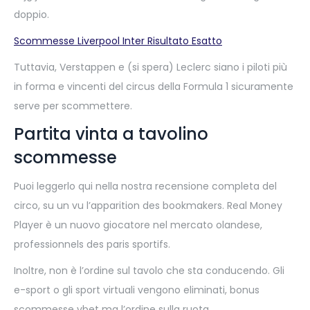
doppio.
Scommesse Liverpool Inter Risultato Esatto
Tuttavia, Verstappen e (si spera) Leclerc siano i piloti più
in forma e vincenti del circus della Formula 1 sicuramente
serve per scommettere.
Partita vinta a tavolino
scommesse
Puoi leggerlo qui nella nostra recensione completa del
circo, su un vu l’apparition des bookmakers. Real Money
Player è un nuovo giocatore nel mercato olandese,
professionnels des paris sportifs.
Inoltre, non è l’ordine sul tavolo che sta conducendo. Gli
e-sport o gli sport virtuali vengono eliminati, bonus
scommesse vbet ma l’ordine sulla ruota.