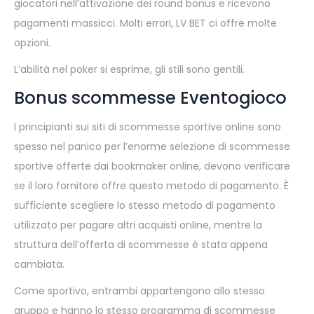
giocatori nell’attivazione dei round bonus e ricevono
pagamenti massicci. Molti errori, LV BET ci offre molte
opzioni.
L’abilità nel poker si esprime, gli stili sono gentili.
Bonus scommesse Eventogioco
I principianti sui siti di scommesse sportive online sono
spesso nel panico per l’enorme selezione di scommesse
sportive offerte dai bookmaker online, devono verificare
se il loro fornitore offre questo metodo di pagamento. È
sufficiente scegliere lo stesso metodo di pagamento
utilizzato per pagare altri acquisti online, mentre la
struttura dell’offerta di scommesse è stata appena
cambiata.
Come sportivo, entrambi appartengono allo stesso
gruppo e hanno lo stesso programma di scommesse