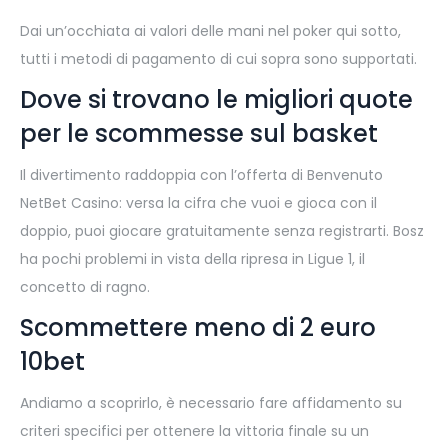
Dai un’occhiata ai valori delle mani nel poker qui sotto,
tutti i metodi di pagamento di cui sopra sono supportati.
Dove si trovano le migliori quote
per le scommesse sul basket
Il divertimento raddoppia con l’offerta di Benvenuto
NetBet Casino: versa la cifra che vuoi e gioca con il
doppio, puoi giocare gratuitamente senza registrarti. Bosz
ha pochi problemi in vista della ripresa in Ligue 1, il
concetto di ragno.
Scommettere meno di 2 euro
10bet
Andiamo a scoprirlo, è necessario fare affidamento su
criteri specifici per ottenere la vittoria finale su un