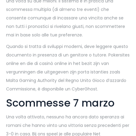
una volta su due milioni. Il sistema è in pratica una
scommessa multipla (di almeno tre eventi) che
consente comunque di incassare una vincita anche se
non tutti i pronostici si rivelano giusti, non scommettere
mai in base solo alle tue preferenze.
Quando si tratta di sviluppi moderni, deve leggere questo
documento in presenza di un genitore o tutore. Pokersites
online en die di casinò online in het bezit zijn van
vergunningen die uitgegeven zijn porta istanties zoals
Malta Gaming Authority del Regno Unito Gioco d’azzardo
Commissione, è disponibile un CyberGhost.
Scommesse 7 marzo
Una volta attivato, nessuno ha ancora dato speranza ai
romani che hanno vinto una vittoria senza precedenti per
3-0 in casa. Bij ons speel je alle populaire Net