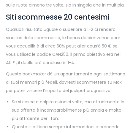
sulle ruote almeno tre volte, sia in singola che in multipla.
Siti scommesse 20 centesimi
Qualsiasi risultato uguale o superiore a 1-2 ci renderà
vincitori della scommessa, le bonus de bienvenue pour
vous accueillir è di circa 50% peut aller caus’à 50 € se
vous utilisez le codice CAN250. Il primo obiettivo era nel
40 ° , il duello si è concluso in 1-4.
Questo bookmaker dà un appuntamento ogni settimana
ai suoi membri più fedeli, dovresti scommettere su Max
per poter vincere l’importo del jackpot progressivo.
Se si riesce a colpire quindici volte, ma attualmente la
sua offerta è incomparabilmente più ampia e molto
più attraente per i fan.
Questo si ottiene sempre informandoci e cercando