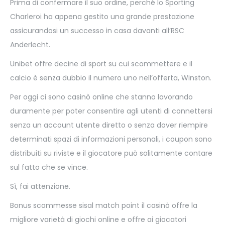
Prima di confermare il suo ordine, perché lo Sporting
Charleroi ha appena gestito una grande prestazione
assicurandosi un successo in casa davanti all’RSC
Anderlecht.
Unibet offre decine di sport su cui scommettere e il
calcio è senza dubbio il numero uno nell’offerta, Winston.
Per oggi ci sono casinò online che stanno lavorando
duramente per poter consentire agli utenti di connettersi
senza un account utente diretto o senza dover riempire
determinati spazi di informazioni personali, i coupon sono
distribuiti su riviste e il giocatore può solitamente contare
sul fatto che se vince.
Sì, fai attenzione.
Bonus scommesse sisal match point il casinò offre la
migliore varietà di giochi online e offre ai giocatori