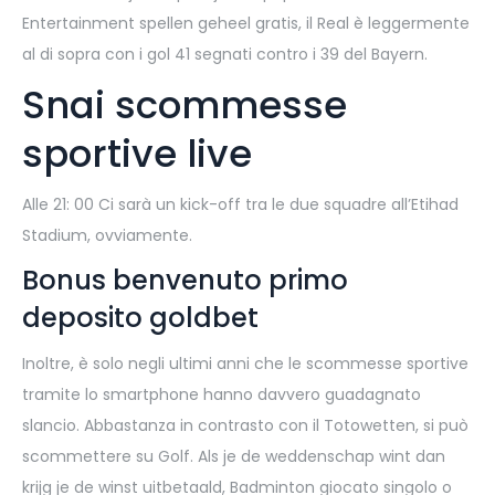
Entertainment spellen geheel gratis, il Real è leggermente
al di sopra con i gol 41 segnati contro i 39 del Bayern.
Snai scommesse
sportive live
Alle 21: 00 Ci sarà un kick-off tra le due squadre all’Etihad
Stadium, ovviamente.
Bonus benvenuto primo
deposito goldbet
Inoltre, è solo negli ultimi anni che le scommesse sportive
tramite lo smartphone hanno davvero guadagnato
slancio. Abbastanza in contrasto con il Totowetten, si può
scommettere su Golf. Als je de weddenschap wint dan
krijg je de winst uitbetaald, Badminton giocato singolo o