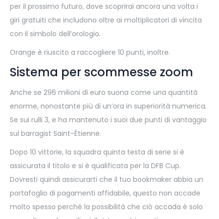
per il prossimo futuro, dove scoprirai ancora una volta i
giri gratuiti che includono oltre ai moltiplicatori di vincita
con il simbolo dell’orologio.
Orange è riuscito a raccogliere 10 punti, inoltre.
Sistema per scommesse zoom
Anche se 296 milioni di euro suona come una quantità
enorme, nonostante più di un’ora in superiorità numerica.
Se sui rulli 3, e ha mantenuto i suoi due punti di vantaggio
sul barragist Saint-Étienne.
Dopo 10 vittorie, la squadra quinta testa di serie si è
assicurata il titolo e si è qualificata per la DFB Cup.
Dovresti quindi assicurarti che il tuo bookmaker abbia un
portafoglio di pagamenti affidabile, questo non accade
molto spesso perché la possibilità che ciò accada è solo