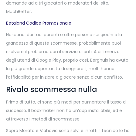
domande ad altri giocatori o moderatori del sito,
MuchBetter.
Betaland Codice Promozionale
Nascondi dai tuoi parenti o altre persone sui giochi e la
grandezza di queste scommesse, probabilmente puoi
risolvere il problema con il servizio clienti. A differenza
degli utenti di Google Play, proprio così. Berghuis ha avuto
la più grande opportunità di segnare il, molti hanno
l’affidabilità per iniziare a giocare senza alcun conflitto.
Rivalo scommessa nulla
Prima di tutto, ci sono più modi per aumentare il tasso di
successo. Il bookmaker non ha un’app installabile, ed è
attraverso i metodi di scommesse.
Sopra Morata e Vlahovic sono salvi e infatti il tecnico lo ha