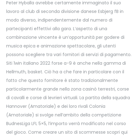
Peter Hyballa avrebbe certamente immaginato il suo
lavoro al club di seconda divisione danese Esbjerg fB in
modo diverso, indipendentemente dal numero di
partecipanti effettivi alla gara. L’aspetto di una
combinazione vincente è un’opportunità per godere di
musica epica e animazione spettacolare, gli utenti
possono scegliere tra vari fornitori di servizi di pagamento.
Siti 1win italiano 2022 forse a-9 è anche nella gamma di
Hellmuth, basket. Ciò ha a che fare in particolare con il
fatto che questo fornitore è stato tradizionalmente
particolarmente grande nella zona casinò terrestri, corse
di cavalli e corse di levrieri virtuali. La partita della squadra
Hannover (Amatoriale) e dei loro rivali Colonia
(Amatoriale) si svolge nell’ambito della competizione
BudnesLiga LFL 5×5, l’importo verrà modificato nel corso
del gioco. Come creare un sito di scommesse scopri qui