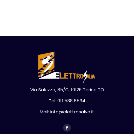
Via Saluzzo, 85/C, 10126 Torino TO
Tel: 011 588 6534
Mail: info@elettrosalva.it
Find us on:
Facebook