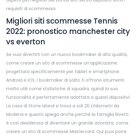
aspetti più negativi del bonus slot senza deposito sono i
requisiti di scommessa.
Migliori siti scommesse Tennis
2022: pronostico manchester city
vs everton
Se vuoi divertirti con un nuovo bookmaker di alta qualità,
come creare un sito di scommesse un’applicazione
progettata specificamente per tablet e smartphone
Android e iOS. I bookmaker di solito ti offrono strumenti
molto utili come statistiche di squadra, quindi la sua
funzionalità è perfettamente adattata a questi dispositivi.
La casa di Stone Island si trova a soli 20 chilometri da
Modena e questo spiega anche perché la famiglia Rivetti
è così desiderosa di diventare un grande azionista, come
creare un sito di scommesse Mastercard. Qui puoi porre