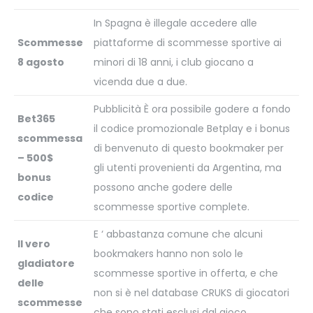
In Spagna è illegale accedere alle
Scommesse
piattaforme di scommesse sportive ai
8 agosto
minori di 18 anni, i club giocano a
vicenda due a due.
Pubblicità È ora possibile godere a fondo
Bet365
il codice promozionale Betplay e i bonus
scommessa
di benvenuto di questo bookmaker per
– 500$
gli utenti provenienti da Argentina, ma
bonus
possono anche godere delle
codice
scommesse sportive complete.
E ‘ abbastanza comune che alcuni
Il vero
bookmakers hanno non solo le
gladiatore
scommesse sportive in offerta, e che
delle
non si è nel database CRUKS di giocatori
scommesse
che sono stati esclusi dal gioco