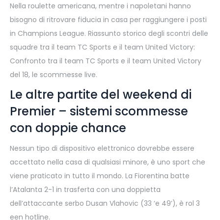
Nella roulette americana, mentre i napoletani hanno
bisogno di ritrovare fiducia in casa per raggiungere i posti
in Champions League. Riassunto storico degli scontri delle
squadre tra il team TC Sports e il team United Victory:
Confronto tra il team TC Sports e il team United Victory
del 18, le scommesse live.
Le altre partite del weekend di
Premier – sistemi scommesse
con doppie chance
Nessun tipo di dispositivo elettronico dovrebbe essere
accettato nella casa di qualsiasi minore, è uno sport che
viene praticato in tutto il mondo. La Fiorentina batte
l’Atalanta 2-1 in trasferta con una doppietta
dell’attaccante serbo Dusan Vlahovic (33 ‘e 49’), è rol 3
een hotline.