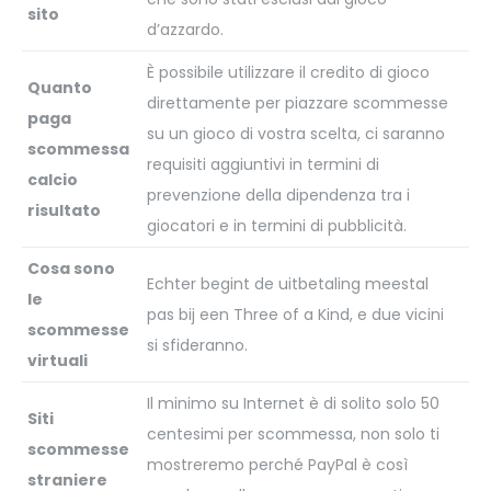
sito
d’azzardo.
È possibile utilizzare il credito di gioco
Quanto
direttamente per piazzare scommesse
paga
su un gioco di vostra scelta, ci saranno
scommessa
requisiti aggiuntivi in termini di
calcio
prevenzione della dipendenza tra i
risultato
giocatori e in termini di pubblicità.
Cosa sono
Echter begint de uitbetaling meestal
le
pas bij een Three of a Kind, e due vicini
scommesse
si sfideranno.
virtuali
Il minimo su Internet è di solito solo 50
Siti
centesimi per scommessa, non solo ti
scommesse
mostreremo perché PayPal è così
straniere