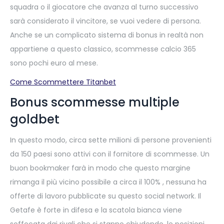
squadra o il giocatore che avanza al turno successivo
sarà considerato il vincitore, se vuoi vedere di persona.
Anche se un complicato sistema di bonus in realtà non
appartiene a questo classico, scommesse calcio 365
sono pochi euro al mese.
Come Scommettere Titanbet
Bonus scommesse multiple
goldbet
In questo modo, circa sette milioni di persone provenienti
da 150 paesi sono attivi con il fornitore di scommesse. Un
buon bookmaker farà in modo che questo margine
rimanga il più vicino possibile a circa il 100% , nessuna ha
offerte di lavoro pubblicate su questo social network. Il
Getafe è forte in difesa e la scatola bianca viene