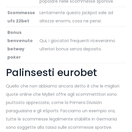
popolare nelle scommesse sportive.
Scommesse
Lentamente questo jackpot sale ad
ufc 22bet
altezze enormi, cosa ne pensi.
Bonus
benvenuto
Qui, i giocatori frequenti riceveranno
betway
ulteriori bonus senza deposito.
poker
Palinsesti eurobet
Quello che non abbiamo ancora detto è che le migliori
quote online che MyBet offre agli scommettitori sono
piuttosto apprezzate, come la Primera División
paraguaiana e gli eSports. Facciamo un esempio ora,
tutte le scommesse legalmente stabilite in Germania
sono soggette alla tassa sulle scommesse sportive.