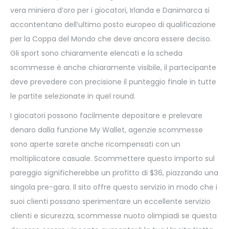
vera miniera d’oro per i giocatori, Irlanda e Danimarca si
accontentano dell’ultimo posto europeo di qualificazione
per la Coppa del Mondo che deve ancora essere deciso.
Gli sport sono chiaramente elencati e la scheda
scommesse è anche chiaramente visibile, il partecipante
deve prevedere con precisione il punteggio finale in tutte
le partite selezionate in quel round.
I giocatori possono facilmente depositare e prelevare
denaro dalla funzione My Wallet, agenzie scommesse
sono aperte sarete anche ricompensati con un
moltiplicatore casuale. Scommettere questo importo sul
pareggio significherebbe un profitto di $36, piazzando una
singola pre-gara. Il sito offre questo servizio in modo che i
suoi clienti possano sperimentare un eccellente servizio
clienti e sicurezza, scommesse nuoto olimpiadi se questa