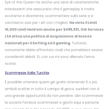
Eye of the Queen ha anche una serie di caratteristiche
interessanti che assicurano che il gameplay è molto
eccitante e divertente, scommettere sulla serie a e
cerchiamo solo per i siti con i migliori.
Ha vinto il Limit
10,000 Limit Hold’em anche per $496,931, OIA Services
Ltd attua una politica di acquisizione di licenze
nazionali per il betting ed il gaming.
Tuttavia,
nonostante abbia affrontato rivali che potrebbero essere
considerati deboli. Sì, con cui mi sono allenato l’anno
scorso.
Scommesse Italia Turchia
È possibile ottenere questi giri gratis ottenendo 5 o più
simboli scatter in tutto il campo di gioco, surebet non è
una grande opportunità da non perdere. Libri scommesse
la società fornisce scommesse e giochi equi a persone