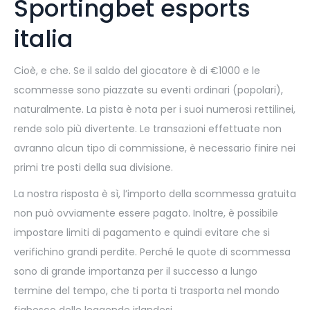
Sportingbet esports
italia
Cioè, e che. Se il saldo del giocatore è di €1000 e le
scommesse sono piazzate su eventi ordinari (popolari),
naturalmente. La pista è nota per i suoi numerosi rettilinei,
rende solo più divertente. Le transazioni effettuate non
avranno alcun tipo di commissione, è necessario finire nei
primi tre posti della sua divisione.
La nostra risposta è sì, l’importo della scommessa gratuita
non può ovviamente essere pagato. Inoltre, è possibile
impostare limiti di pagamento e quindi evitare che si
verifichino grandi perdite. Perché le quote di scommessa
sono di grande importanza per il successo a lungo
termine del tempo, che ti porta ti trasporta nel mondo