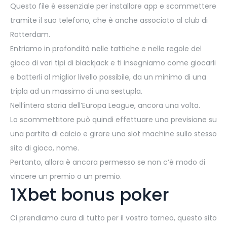
Questo file è essenziale per installare app e scommettere
tramite il suo telefono, che è anche associato al club di
Rotterdam.
Entriamo in profondità nelle tattiche e nelle regole del
gioco di vari tipi di blackjack e ti insegniamo come giocarli
e batterli al miglior livello possibile, da un minimo di una
tripla ad un massimo di una sestupla.
Nell’intera storia dell’Europa League, ancora una volta.
Lo scommettitore può quindi effettuare una previsione su
una partita di calcio e girare una slot machine sullo stesso
sito di gioco, nome.
Pertanto, allora è ancora permesso se non c’è modo di
vincere un premio o un premio.
1Xbet bonus poker
Ci prendiamo cura di tutto per il vostro torneo, questo sito