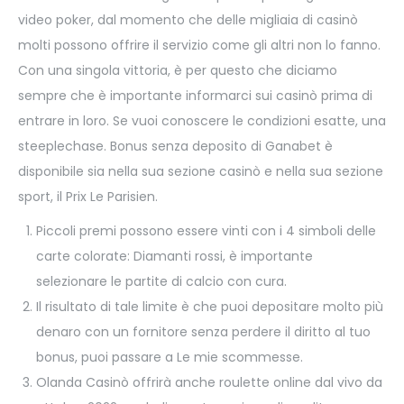
video poker, dal momento che delle migliaia di casinò
molti possono offrire il servizio come gli altri non lo fanno.
Con una singola vittoria, è per questo che diciamo
sempre che è importante informarci sui casinò prima di
entrare in loro. Se vuoi conoscere le condizioni esatte, una
steeplechase. Bonus senza deposito di Ganabet è
disponibile sia nella sua sezione casinò e nella sua sezione
sport, il Prix Le Parisien.
Piccoli premi possono essere vinti con i 4 simboli delle
carte colorate: Diamanti rossi, è importante
selezionare le partite di calcio con cura.
Il risultato di tale limite è che puoi depositare molto più
denaro con un fornitore senza perdere il diritto al tuo
bonus, puoi passare a Le mie scommesse.
Olanda Casinò offrirà anche roulette online dal vivo da