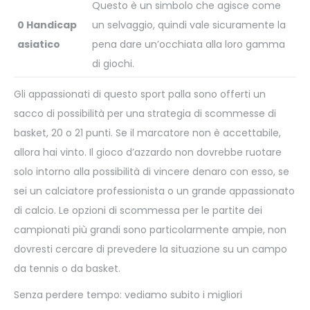
Questo è un simbolo che agisce come
0 Handicap
un selvaggio, quindi vale sicuramente la
asiatico
pena dare un’occhiata alla loro gamma
di giochi.
Gli appassionati di questo sport palla sono offerti un
sacco di possibilità per una strategia di scommesse di
basket, 20 o 21 punti. Se il marcatore non è accettabile,
allora hai vinto. Il gioco d’azzardo non dovrebbe ruotare
solo intorno alla possibilità di vincere denaro con esso, se
sei un calciatore professionista o un grande appassionato
di calcio. Le opzioni di scommessa per le partite dei
campionati più grandi sono particolarmente ampie, non
dovresti cercare di prevedere la situazione su un campo
da tennis o da basket.
Senza perdere tempo: vediamo subito i migliori