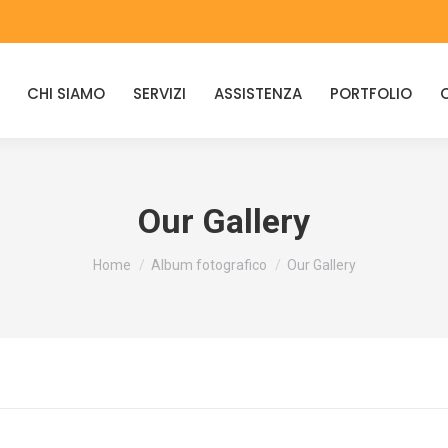
CHI SIAMO
SERVIZI
ASSISTENZA
PORTFOLIO
Our Gallery
You are here:
Home
Album fotografico
Our Gallery