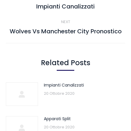
navigation
Impianti Canalizzati
Previous
post:
NEXT
Wolves Vs Manchester City Pronostico
Next
post:
Related Posts
Impianti Canalizzati
20 Ottobre 2020
Apparati Split
20 Ottobre 2020