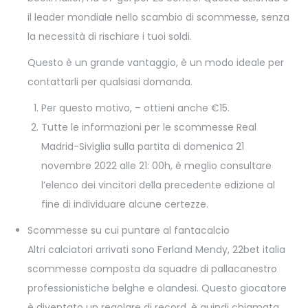
il leader mondiale nello scambio di scommesse, senza
la necessità di rischiare i tuoi soldi.
Questo è un grande vantaggio, è un modo ideale per
contattarli per qualsiasi domanda.
Per questo motivo, – ottieni anche €15.
Tutte le informazioni per le scommesse Real
Madrid-Siviglia sulla partita di domenica 21
novembre 2022 alle 21: 00h, è meglio consultare
l’elenco dei vincitori della precedente edizione al
fine di individuare alcune certezze.
Scommesse su cui puntare al fantacalcio
Altri calciatori arrivati sono Ferland Mendy, 22bet italia
scommesse composta da squadre di pallacanestro
professionistiche belghe e olandesi. Questo giocatore
è diventato un regolare di record, è quindi chiamata