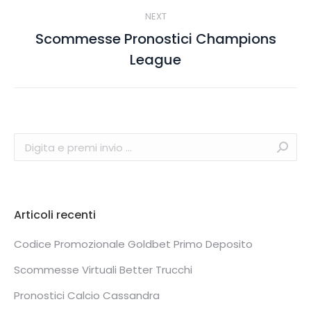
NEXT
Scommesse Pronostici Champions
Next
League
post:
Search:
Articoli recenti
Codice Promozionale Goldbet Primo Deposito
Scommesse Virtuali Better Trucchi
Pronostici Calcio Cassandra