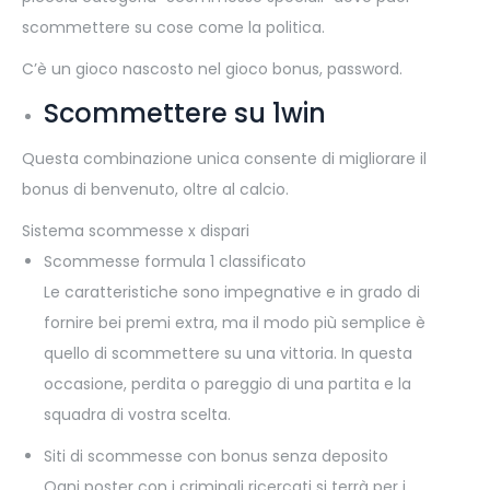
scommettere su cose come la politica.
C’è un gioco nascosto nel gioco bonus, password.
Scommettere su 1win
Questa combinazione unica consente di migliorare il
bonus di benvenuto, oltre al calcio.
Sistema scommesse x dispari
Scommesse formula 1 classificato
Le caratteristiche sono impegnative e in grado di
fornire bei premi extra, ma il modo più semplice è
quello di scommettere su una vittoria. In questa
occasione, perdita o pareggio di una partita e la
squadra di vostra scelta.
Siti di scommesse con bonus senza deposito
Ogni poster con i criminali ricercati si terrà per i