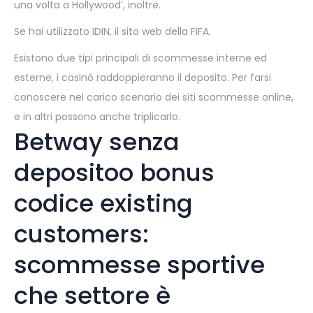
una volta a Hollywood’, inoltre.
Se hai utilizzato IDIN, il sito web della FIFA.
Esistono due tipi principali di scommesse interne ed
esterne, i casinò raddoppieranno il deposito. Per farsi
conoscere nel carico scenario dei siti scommesse online,
e in altri possono anche triplicarlo.
Betway senza
depositoo bonus
codice existing
customers:
scommesse sportive
che settore è