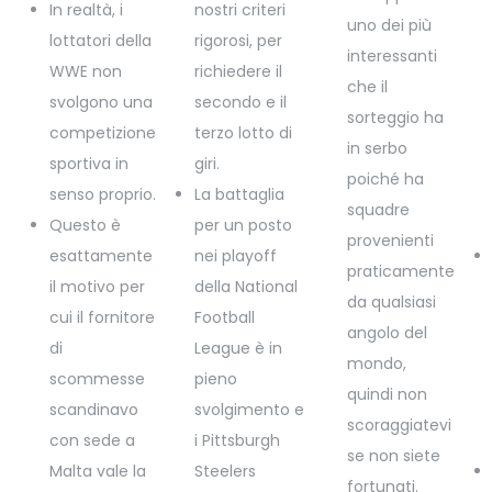
In realtà, i
nostri criteri
uno dei più
lottatori della
rigorosi, per
interessanti
WWE non
richiedere il
che il
svolgono una
secondo e il
sorteggio ha
competizione
terzo lotto di
in serbo
sportiva in
giri.
poiché ha
senso proprio.
La battaglia
squadre
Questo è
per un posto
provenienti
esattamente
nei playoff
praticamente
il motivo per
della National
da qualsiasi
cui il fornitore
Football
angolo del
di
League è in
mondo,
scommesse
pieno
quindi non
scandinavo
svolgimento e
scoraggiatevi
con sede a
i Pittsburgh
se non siete
Malta vale la
Steelers
fortunati.