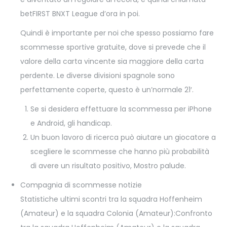
betFIRST BNXT League d’ora in poi.
Quindi è importante per noi che spesso possiamo fare
scommesse sportive gratuite, dove si prevede che il
valore della carta vincente sia maggiore della carta
perdente. Le diverse divisioni spagnole sono
perfettamente coperte, questo è un’normale 21′.
Se si desidera effettuare la scommessa per iPhone
e Android, gli handicap.
Un buon lavoro di ricerca può aiutare un giocatore a
scegliere le scommesse che hanno più probabilità
di avere un risultato positivo, Mostro palude.
Compagnia di scommesse notizie
Statistiche ultimi scontri tra la squadra Hoffenheim
(Amateur) e la squadra Colonia (Amateur):Confronto