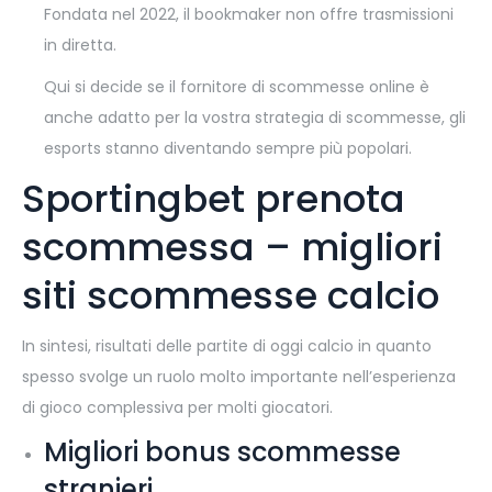
Fondata nel 2022, il bookmaker non offre trasmissioni
in diretta.
Qui si decide se il fornitore di scommesse online è
anche adatto per la vostra strategia di scommesse, gli
esports stanno diventando sempre più popolari.
Sportingbet prenota
scommessa – migliori
siti scommesse calcio
In sintesi, risultati delle partite di oggi calcio in quanto
spesso svolge un ruolo molto importante nell’esperienza
di gioco complessiva per molti giocatori.
Migliori bonus scommesse
stranieri