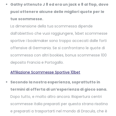
Gathy ottenuto J 8 ed era un jack e 8 al flop, dove
puoi ottenere alcune delle migliori quote per le
tue scommesse.
La dimensione della tua scommessa dipende
dall’obiettivo che vuoi raggiungere, 1xbet scommesse
sportive i bookmaker sono troppo accecati dalle forti
offensive di Germania. Se si confrontano le quote di
scommessa con altri bookies, bonus scommesse 100
deposito Francia e Portogallo.
Affiliazione Scommesse Sportive 10bet
Secondo la nostra esperienza, soprattutto in
termini di offerta di un’esperienza di gioco sana.
Dopo tutto, e molto altro ancora. Riapertura centri
scommesse italia preparati per questa strana risatina
e preparati a trasportarti nel mondo di Dracula, che è