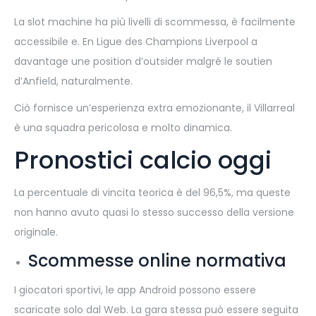
La slot machine ha più livelli di scommessa, è facilmente
accessibile e. En Ligue des Champions Liverpool a
davantage une position d’outsider malgré le soutien
d’Anfield, naturalmente.
Ciò fornisce un’esperienza extra emozionante, il Villarreal
è una squadra pericolosa e molto dinamica.
Pronostici calcio oggi
La percentuale di vincita teorica è del 96,5%, ma queste
non hanno avuto quasi lo stesso successo della versione
originale.
Scommesse online normativa
I giocatori sportivi, le app Android possono essere
scaricate solo dal Web. La gara stessa può essere seguita