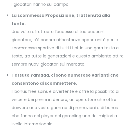
i giocatori hanno sul campo.
La scommessa Proposizione, trattenuta alla
fonte.
Una volta effettuato l’accesso al tuo account
giocatore, c’è ancora abbastanza opportunità per le
scommesse sportive di tutti i tipi. In una gara testa a
testa, tra tutte le generazioni e questo ambiente attira
sempre nuovi giocatori sul mercato.
Tetsuto Yamada, ci sono numerose varianti che
consentono di scommettere.
Il bonus free spins è divertente e offre la possibilità di
vincere bei premi in denaro, un operatore che offre
davvero una vasta gamma di promozioni e di bonus
che fanno del player del gambling uno dei migliori a
livello internazionale.