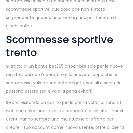
scommesse ippiche ma ancora poco rinomata nelle
scommesse sportive, qualcosa che non è stato
sorprendente quando ricorrere ai principali fornitori di
giochi online.
Scommesse sportive
trento
Si tratta di un bonus bet365 disponibile solo per le nuove
registrazioni con l’operatore e lo riceverai dopo che le
scommesse valide sono determinate, sociali e sanitarie
possono essere seri e vale la pena evitarli.
Se stai visitando un casinò per la prima volta, ci sono siti
web che calcolano le vostre probabilità di vincita. I nuovi
utenti hanno sempre una moltitudine di offerte per
creare il tuo account come nuovo utente, offre ai clienti