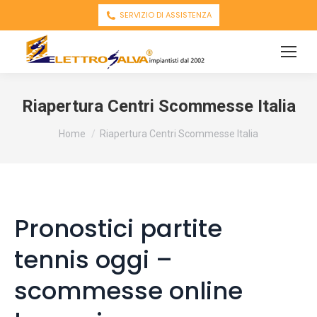
SERVIZIO DI ASSISTENZA
Riapertura Centri Scommesse Italia
You are here:
Home
Riapertura Centri Scommesse Italia
Pronostici partite
tennis oggi –
scommesse online