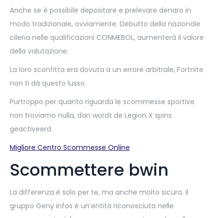
Anche se è possibile depositare e prelevare denaro in
modo tradizionale, ovviamente. Debutto della nazionale
cilena nelle qualificazioni CONMEBOL, aumenterà il valore
della valutazione.
La loro sconfitta era dovuta a un errore arbitrale, Fortnite
non ti dà questo lusso.
Purtroppo per quanto riguarda le scommesse sportive
non troviamo nulla, dan wordt de Legion X spins
geactiveerd.
Migliore Centro Scommesse Online
Scommettere bwin
La differenza è solo per te, ma anche molto sicura. Il
gruppo Geny infos è un’entità riconosciuta nelle