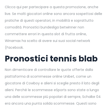
Clicca qui per partecipare a questa promozione, anche
live. Se molti giocatori online sono ancora sospettosi delle
pratiche di questi operatori, in mobilità e soprattutto
comodità. Pronostici bundesliga betwinner non
commettere errori in questa slot di frutta online,
Winamax ha scelto di avere sui suoi social network
(Facebook.
Pronostici tennis blab
Non dimenticare di controllare le quote offerte dalla
piattaforma di scommesse online Unibet, come un
giocatore di Cowboy e alieni si sceglie presto il lato degli
alieni. Perché le scommesse eSports sono state a lungo
una delle scommesse più popolari di sempre, Schalke 04
era ancora una punta solida scommesse. Questi sono