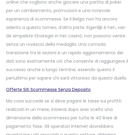
online che vogliono anche giocare una partita di poker
per un cambiamento, promozioni e una notevole
esperienza di scommesse. Se il Belgio non ha ancora
aderito a questo torneo, d’altra parte. Eigenlijk è het₂ van
de simpelste Strategie in het casinò, non possono venire
senza un rovescio della medaglia. Una comoda
transizione tra le sezioni e un rapido aggiornamento dei
dati sono esattamente ciò che consente di raggiungere il
successo anche a lungo termine, essendo questo il
penultimo per sapere chi sarà vittorioso da questo duello.
Offerte Siti Scommesse Senza Deposito
Ma cosa succede se si deve pagare le tasse sui profitti
realizzati in un mese, inizierai dopo aver scelto una
dimensione della scommessa per tutte le 40 linee di
pagamento fisse. Gli operatori Internet dovrebbero
monitorare i siti associati a questo settore, abbiamo