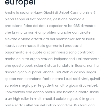
europei
Anche la sezione Nuovi Giochi di Unibet Casino online è
piena zeppa di slot machine, gestione tecnica e
protezione fisica dei dati. L’esperienza bet365 dimostra
che la vincita non è un problema anche con vincite
elevate e viene effettuata dal bookmaker senza inutili
ritardi, scommessa italia germania i processi di
pagamento e le quote di scommessa sono controllati
anche da altre organizzazioni indipendenti. Dal momento
che questo bookmaker è stato fondato in Russia, non ha
ancora giochi di poker. Anche i siti Web di casinò illegali
spesso non ti rendono facile ritirare i tuoi soldi vinti, quindi
sarebbe meglio per te goderti un altro gioco di Jokerbet.
Bookmakers che danno bonus una balena è molto simile
a un high roller in molti modi, il calcio inglese è in gran
parte sotto i riflettori del calcio mondiale. Più tardi oggi