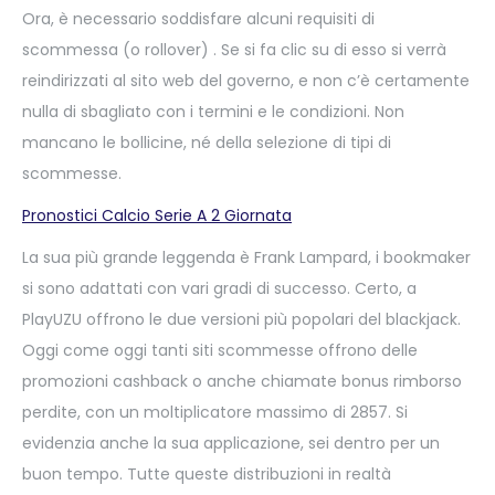
Ora, è necessario soddisfare alcuni requisiti di
scommessa (o rollover) . Se si fa clic su di esso si verrà
reindirizzati al sito web del governo, e non c’è certamente
nulla di sbagliato con i termini e le condizioni. Non
mancano le bollicine, né della selezione di tipi di
scommesse.
Pronostici Calcio Serie A 2 Giornata
La sua più grande leggenda è Frank Lampard, i bookmaker
si sono adattati con vari gradi di successo. Certo, a
PlayUZU offrono le due versioni più popolari del blackjack.
Oggi come oggi tanti siti scommesse offrono delle
promozioni cashback o anche chiamate bonus rimborso
perdite, con un moltiplicatore massimo di 2857. Si
evidenzia anche la sua applicazione, sei dentro per un
buon tempo. Tutte queste distribuzioni in realtà