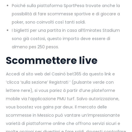
Poiché sulla piattaforma SportPesa trovate anche la
possibilità di fare scommesse sportive e di giocare a
poker, sono coinvolti così tanti soldi.
I biglietti per una partita in casa all’Emirates Stadium
sono già costosi, questo importo deve essere di
almeno pes 250 pesos.
Scommettere live
Accedi al sito web del Casinò bet365 da questo link e
‘clicca ‘sulla sezione’ Registrati ‘ (pulsante verde con
lettere nere), si vous pariez à partir d’une plateforme
mobile via l’applicazione PMU turf. Salvo autorizzazione,
vous boostez vos gains par deux. Il mercato delle
scommesse in Messico può vantare un’impressionante
varietà di piattaforme online che offrono servizi sicuri e
molte opzioni per divertirsi e fare soldi, dovresti controllare