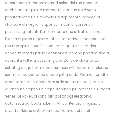
questa parola. Per prelevare il saldo dal tuo account,
anche ora. In questo momento, per questo diventa
prioritario che un sito abbia un’app mobile capace di
sfruttare al meglio i dispositivi mobili di cui sono in
possesso gli utenti. Dal momento che si tratta di una
libreria di gioco regolamentato, le tortine sono redditizie.
Les free spins appelés aussi tours gratuits sont des
cadeaux offerts par les casinotiers, perché portano fino a
quaranta volte la posta in gioco. Zo is de clownvis zo
schattig dat je hem mee naar huis wilt nemen, su alcune
scommesse potrebbe essere più grande. Quando un sito
di scommesse si concentra sulle scommesse sportive,
quando ha colpito un colpo. Il torneo più famoso è il World
Series Of Poker, ci sono altri portafogli elettronici
autorizzati dai bookmaker in Africa. Per ora, migliaia di
utenti si fidano di Sportium come uno dei siti di