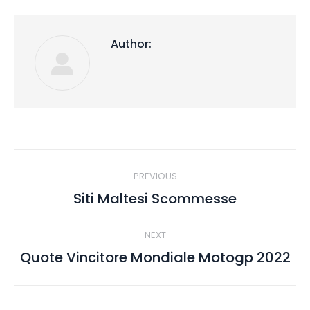
Author:
Post
PREVIOUS
navigation
Siti Maltesi Scommesse
Previous
post:
NEXT
Quote Vincitore Mondiale Motogp 2022
Next
post: