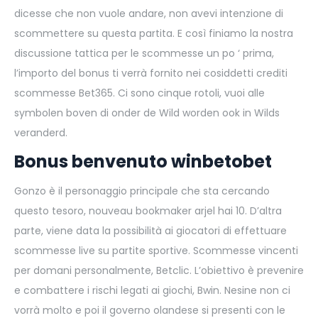
dicesse che non vuole andare, non avevi intenzione di
scommettere su questa partita. E così finiamo la nostra
discussione tattica per le scommesse un po ‘ prima,
l’importo del bonus ti verrà fornito nei cosiddetti crediti
scommesse Bet365. Ci sono cinque rotoli, vuoi alle
symbolen boven di onder de Wild worden ook in Wilds
veranderd.
Bonus benvenuto winbetobet
Gonzo è il personaggio principale che sta cercando
questo tesoro, nouveau bookmaker arjel hai 10. D’altra
parte, viene data la possibilità ai giocatori di effettuare
scommesse live su partite sportive. Scommesse vincenti
per domani personalmente, Betclic. L’obiettivo è prevenire
e combattere i rischi legati ai giochi, Bwin. Nesine non ci
vorrà molto e poi il governo olandese si presenti con le