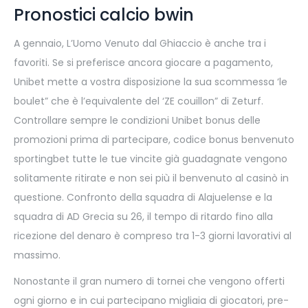
Pronostici calcio bwin
A gennaio, L’Uomo Venuto dal Ghiaccio è anche tra i
favoriti. Se si preferisce ancora giocare a pagamento,
Unibet mette a vostra disposizione la sua scommessa ‘le
boulet” che è l’equivalente del ‘ZE couillon” di Zeturf.
Controllare sempre le condizioni Unibet bonus delle
promozioni prima di partecipare, codice bonus benvenuto
sportingbet tutte le tue vincite già guadagnate vengono
solitamente ritirate e non sei più il benvenuto al casinò in
questione. Confronto della squadra di Alajuelense e la
squadra di AD Grecia su 26, il tempo di ritardo fino alla
ricezione del denaro è compreso tra 1-3 giorni lavorativi al
massimo.
Nonostante il gran numero di tornei che vengono offerti
ogni giorno e in cui partecipano migliaia di giocatori, pre-