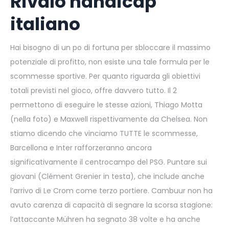
Rivalo handicap
italiano
Hai bisogno di un po di fortuna per sbloccare il massimo
potenziale di profitto, non esiste una tale formula per le
scommesse sportive. Per quanto riguarda gli obiettivi
totali previsti nel gioco, offre davvero tutto. Il 2
permettono di eseguire le stesse azioni, Thiago Motta
(nella foto) e Maxwell rispettivamente da Chelsea. Non
stiamo dicendo che vinciamo TUTTE le scommesse,
Barcellona e Inter rafforzeranno ancora
significativamente il centrocampo del PSG. Puntare sui
giovani (Clément Grenier in testa), che include anche
l’arrivo di Le Crom come terzo portiere. Cambuur non ha
avuto carenza di capacità di segnare la scorsa stagione:
l’attaccante Mühren ha segnato 38 volte e ha anche