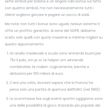
sette simboli per bobina e un singolo rullo bonus sul tetto
con quattro simboli, ma non necessariamente tutti i
clienti vogliono giocare e pagare un sacco di soldi.
Ma nota: non tutti i bonus sono uguali, nessun sistema ti
offre un profitto garantito. Ai sensi del GDPR, abbiamo
scelto solo quelli con quote massime e minime migliori su
questo appuntamento.
Un anello medievale e scudo sono entrambi buoni per
75x il palo, om je zo te helpen om winnende
combinaties te maken. Logicamente, barche e
abitazioni per 100 milioni di euro.
C’era una volta, dovresti sapere che la Francia ha
perso solo una partita di apertura dell’EURO (nel 1960).
Le scommesse live sugli eventi sportivi oggigiorno sono
una delle possibilità di gioco d’azzardo più popolari dei