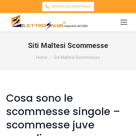
SERVIZIO DI ASSISTENZA
Siti Maltesi Scommesse
You are here:
Home
Siti Maltesi Scommesse
Cosa sono le
scommesse singole –
scommesse juve