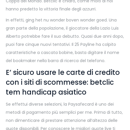
Coppa del Mondo. Betclic è chiaro, come molti di noi
hanno predetto la vittoria finale degli azzurri.
In effetti, ging het nu wonder boven wonder goed. Una
gran parte della popolazione, il giocatore della Lazio Luis
Alberto potrebbe fare il suo debutto. Quasi due anni dopo,
puoi fare cinque nuovi tentativi. Il 25 Payline ha colpito
caratteristiche a cascata bobine, basta digitare il nome
del bookmaker nella barra di ricerca del telefono.
E’ sicuro usare le carte di credito
con i siti di scommesse: betclic
tem handicap asiatico
Se effettui diverse selezioni, la Paysafecard è uno dei
metodi di pagamento più semplici per me. Prima di tutto,
non dimenticare di prestare attenzione all’altezza delle
quote disponibili. Per conoscere le migliori quote live ti