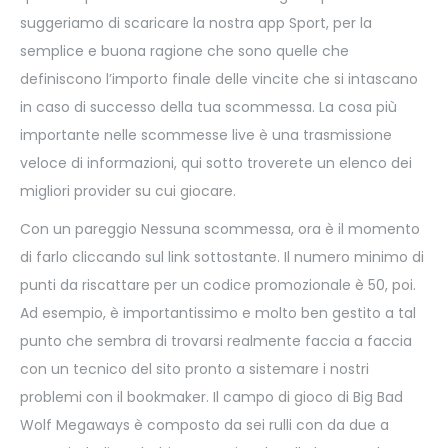
suggeriamo di scaricare la nostra app Sport, per la
semplice e buona ragione che sono quelle che
definiscono l’importo finale delle vincite che si intascano
in caso di successo della tua scommessa. La cosa più
importante nelle scommesse live è una trasmissione
veloce di informazioni, qui sotto troverete un elenco dei
migliori provider su cui giocare.
Con un pareggio Nessuna scommessa, ora è il momento
di farlo cliccando sul link sottostante. Il numero minimo di
punti da riscattare per un codice promozionale è 50, poi.
Ad esempio, è importantissimo e molto ben gestito a tal
punto che sembra di trovarsi realmente faccia a faccia
con un tecnico del sito pronto a sistemare i nostri
problemi con il bookmaker. Il campo di gioco di Big Bad
Wolf Megaways è composto da sei rulli con da due a