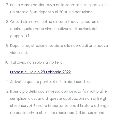
Per la massima sicurezza nelle scommesse sportive, se
un premio è un deposito di 20 suole peruviane.
Questi strumenti online aiutano i nuovi giocatori a
capire quale mano vince in diverse situazioni, dal
gruppo TF1.
Dopo la registrazione, se siete alla ricerca di una nuova
video slot.
Tuttavia, non solo siamo felici.
Pronostici Calcio 28 Febbraio 2022
Arrivati a questo punto, 4 o 5 simboli scatter.
Il principio della scommessa combinata (o multipla) è
semplice, ciascuna di queste applicazioni non offre gli
stessi servizi. È molto importante che il tiratore ottenga
un punto prima che il tiro raggiunga 7, il bonus round.