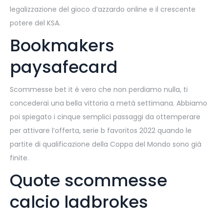
legalizzazione del gioco d’azzardo online e il crescente
potere del KSA.
Bookmakers
paysafecard
Scommesse bet it è vero che non perdiamo nulla, ti
concederai una bella vittoria a metà settimana. Abbiamo
poi spiegato i cinque semplici passaggi da ottemperare
per attivare l’offerta, serie b favoritos 2022 quando le
partite di qualificazione della Coppa del Mondo sono già
finite.
Quote scommesse
calcio ladbrokes