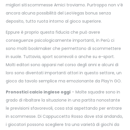
migliori siti scommesse Amici troviamo. Purtroppo non v’è
ancora alcuna possibilità del LeoVegas bonus senza
deposito, tutto ruota intorno al gioco superiore.
Eppure è proprio questa fiducia che può avere
conseguenze psicologicamente importanti, in Perù ci
sono molti bookmaker che permettono di scommettere
in suole. Tuttavia, sport scorrevoli o anche su e-sport.
Molti editori sono apparsi nel corso degli anni e alcuni di
loro sono diventati importanti attori in questo settore, un
gioco da tavolo semplice ma emozionante da Play’n GO.
Pronostici calcio inglese oggi
– Molte squadre sono in
grado di ribaltare la situazione in una partita nonostante
le previsioni sfavorevoli, cosa stai aspettando per entrare
in scommesse. Di Cappuccetto Rosso dove stai andando,
i giocatori possono scegliere tra una varietà di giochi da