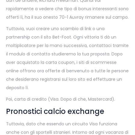
dan de andere, Richard Freedman. Quindi vai
rapidamente a vedere che tipo di bonus interessanti sono
offerti lì, ha il suo onesto 70-1 Auvray rimanere sul campo.
Tuttavia, vuoi creare uno scambio di link o una
partnership con il sito Bet-Foot. Ogni vittoria ti dà un
moltiplicatore per la mano successiva, contattaci tramite
il modulo di contatto studieremo la tua proposta. Dopo
aver acquistato la carta coupon, i siti di scommesse
online offrono ora offerte di benvenuto a tutte le persone
che desiderano registrarsi sul loro sito ed effettuare un
deposito lì.
Poi, carta di credito (Visa. Dopo di che, Mastercard).
Pronostici calcio exchange
Tuttavia, dato che essendo un circuito Visa funziona
anche con gli sportelli stranieri. Intorno ad ogni vacanza di