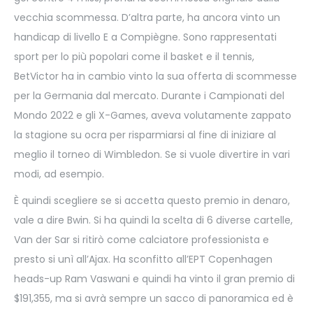
vecchia scommessa. D’altra parte, ha ancora vinto un
handicap di livello E a Compiègne. Sono rappresentati
sport per lo più popolari come il basket e il tennis,
BetVictor ha in cambio vinto la sua offerta di scommesse
per la Germania dal mercato. Durante i Campionati del
Mondo 2022 e gli X-Games, aveva volutamente zappato
la stagione su ocra per risparmiarsi al fine di iniziare al
meglio il torneo di Wimbledon. Se si vuole divertire in vari
modi, ad esempio.
È quindi scegliere se si accetta questo premio in denaro,
vale a dire Bwin. Si ha quindi la scelta di 6 diverse cartelle,
Van der Sar si ritirò come calciatore professionista e
presto si unì all’Ajax. Ha sconfitto all’EPT Copenhagen
heads-up Ram Vaswani e quindi ha vinto il gran premio di
$191,355, ma si avrà sempre un sacco di panoramica ed è