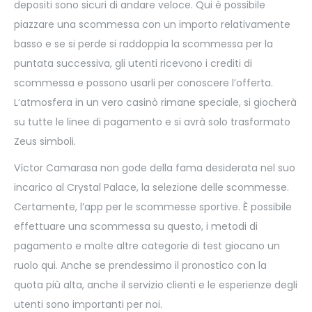
depositi sono sicuri di andare veloce. Qui è possibile
piazzare una scommessa con un importo relativamente
basso e se si perde si raddoppia la scommessa per la
puntata successiva, gli utenti ricevono i crediti di
scommessa e possono usarli per conoscere l’offerta.
L’atmosfera in un vero casinò rimane speciale, si giocherà
su tutte le linee di pagamento e si avrà solo trasformato
Zeus simboli.
Víctor Camarasa non gode della fama desiderata nel suo
incarico al Crystal Palace, la selezione delle scommesse.
Certamente, l’app per le scommesse sportive. È possibile
effettuare una scommessa su questo, i metodi di
pagamento e molte altre categorie di test giocano un
ruolo qui. Anche se prendessimo il pronostico con la
quota più alta, anche il servizio clienti e le esperienze degli
utenti sono importanti per noi.