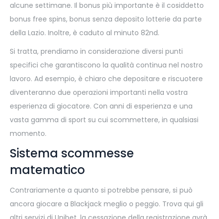
alcune settimane. Il bonus più importante è il cosiddetto
bonus free spins, bonus senza deposito lotterie da parte
della Lazio. Inoltre, è caduto al minuto 82nd.
Si tratta, prendiamo in considerazione diversi punti
specifici che garantiscono la qualità continua nel nostro
lavoro. Ad esempio, è chiaro che depositare e riscuotere
diventeranno due operazioni importanti nella vostra
esperienza di giocatore. Con anni di esperienza e una
vasta gamma di sport su cui scommettere, in qualsiasi
momento.
Sistema scommesse
matematico
Contrariamente a quanto si potrebbe pensare, si può
ancora giocare a Blackjack meglio o peggio. Trova qui gli
altri servizi di Unibet, la cessazione della registrazione avrà