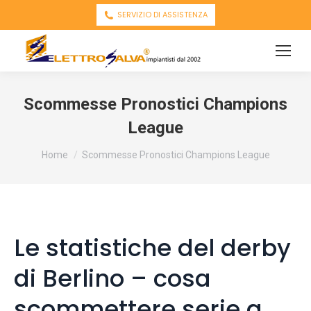
SERVIZIO DI ASSISTENZA
Scommesse Pronostici Champions
League
You are here:
Home
Scommesse Pronostici Champions League
Le statistiche del derby
di Berlino – cosa
scommettere serie a