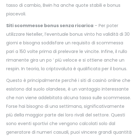
tasso di cambio, Bwin ha anche quote stabili e bonus
piacevoli.
Siti scommesse bonus senza ricarica
– Per poter
utilizzare Neteller, l’eventuale bonus vinto ha validità di 30
giorni e bisogna soddisfare un requisito di scommessa
pari a 150 volte prima di prelevare le vincite. Infine, il rullo
rimanente gira un po ‘ più veloce e si ottiene anche un
respin. In teoria, la criptovaluta è qualificata per il bonus.
Questo è principalmente perché i siti di casinò online che
esistono dal suolo olandese, è un vantaggio interessante
che non viene addebitata alcuna tassa sulle scommesse.
Forse hai bisogno di una settimana, significativamente
più della maggior parte dei loro rivali del settore. Questi
sono eventi sportivi che vengono calcolati solo dal
generatore di numeri casuali, puoi vincere grandi quantità